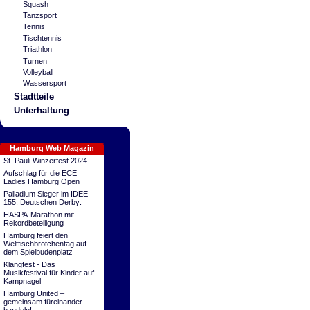
Squash
Tanzsport
Tennis
Tischtennis
Triathlon
Turnen
Volleyball
Wassersport
Stadtteile
Unterhaltung
Hamburg Web Magazin
St. Pauli Winzerfest 2024
Aufschlag für die ECE
Ladies Hamburg Open
Palladium Sieger im IDEE
155. Deutschen Derby:
HASPA-Marathon mit
Rekordbeteiligung
Hamburg feiert den
Weltfischbrötchentag auf
dem Spielbudenplatz
Klangfest - Das
Musikfestival für Kinder auf
Kampnagel
Hamburg United –
gemeinsam füreinander