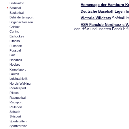
Badminton
Homepage der Hamburg Kn
Baseball
Deutsche Baseball Ligen
In
Basketball
Behindertensport
Victoria Wildcats
Softball i
Bogenschiessen
HSV-Fanclub Nordharz e.V.
Cricket
den HSV und unseren Fanclub fin
Curling
Eishockey
Fitness
Funsport
Fussball
Golf
Handball
Hockey
Kampfsport
Laufen
Leichtathletik
Nordic Walking
Pferdesport
Pilates
Racquetball
Radsport
Reitsport
Schach
Skisport
Sportstätten
Sportvereine