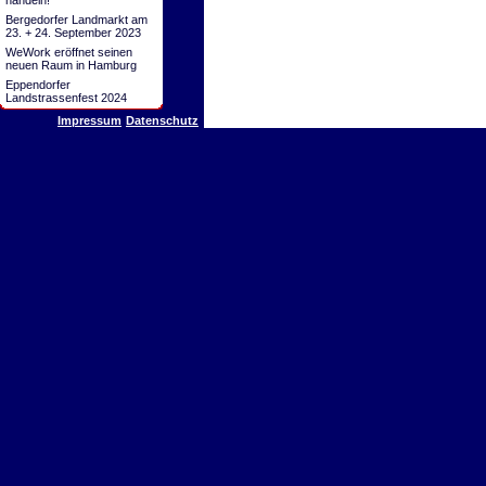
handeln!
Bergedorfer Landmarkt am
23. + 24. September 2023
WeWork eröffnet seinen
neuen Raum in Hamburg
Eppendorfer
Landstrassenfest 2024
Impressum
Datenschutz