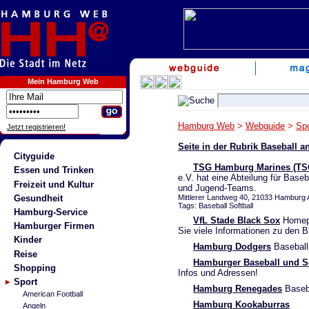
Mein Hamburg Web
Hamburg Web
>
Webguide
>
Spo
Jetzt registrieren!
Seite in der Rubrik Baseball 
Cityguide
TSG Hamburg Marines (TSG
Essen und Trinken
e.V. hat eine Abteilung für Base
Freizeit und Kultur
und Jugend-Teams.
Gesundheit
Mittlerer Landweg 40, 21033 Hamburg A
Tags: Baseball Softball
Hamburg-Service
VfL Stade Black Sox
Homepa
Hamburger Firmen
Sie viele Informationen zu den 
Kinder
Hamburg Dodgers
Baseball
Reise
Hamburger Baseball und So
Shopping
Infos und Adressen!
Sport
Hamburg Renegades
Baseba
American Football
Hamburg Kookaburras
Angeln