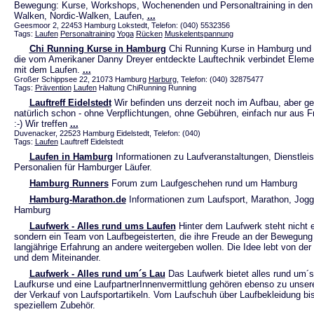
Bewegung: Kurse, Workshops, Wochenenden und Personaltraining in den 
Walken, Nordic-Walken, Laufen,
...
Geesmoor 2, 22453 Hamburg Lokstedt, Telefon: (040) 5532356
Tags:
Laufen
Personaltraining
Yoga
Rücken
Muskelentspannung
Chi Running Kurse in Hamburg
Chi Running Kurse in Hamburg und 
die vom Amerikaner Danny Dreyer entdeckte Lauftechnik verbindet Eleme
mit dem Laufen.
...
Großer Schippsee 22, 21073 Hamburg
Harburg
, Telefon: (040) 32875477
Tags:
Prävention
Laufen
Haltung ChiRunning Running
Lauftreff Eidelstedt
Wir befinden uns derzeit noch im Aufbau, aber ge
natürlich schon - ohne Verpflichtungen, ohne Gebühren, einfach nur aus 
:-) Wir treffen
...
Duvenacker, 22523 Hamburg Eidelstedt, Telefon: (040)
Tags:
Laufen
Lauftreff Eidelstedt
Laufen in Hamburg
Informationen zu Laufveranstaltungen, Dienstlei
Personalien für Hamburger Läufer.
Hamburg Runners
Forum zum Laufgeschehen rund um Hamburg
Hamburg-Marathon.de
Informationen zum Laufsport, Marathon, Jogg
Hamburg
Laufwerk - Alles rund ums Laufen
Hinter dem Laufwerk steht nicht 
sondern ein Team von Laufbegeisterten, die ihre Freude an der Bewegung 
langjährige Erfahrung an andere weitergeben wollen. Die Idee lebt von d
und dem Miteinander.
Laufwerk - Alles rund um´s Lau
Das Laufwerk bietet alles rund um´s
Laufkurse und eine LaufpartnerInnenvermittlung gehören ebenso zu unse
der Verkauf von Laufsportartikeln. Vom Laufschuh über Laufbekleidung bis
speziellem Zubehör.