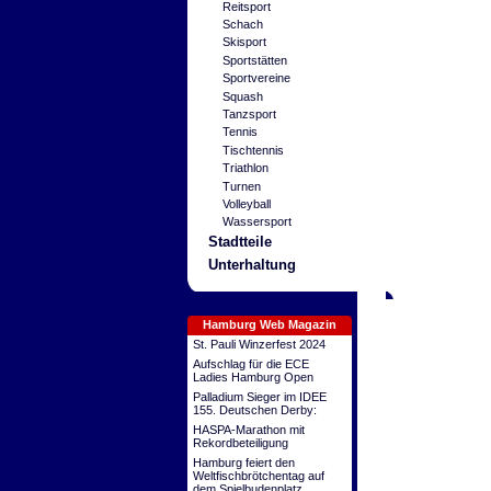
Reitsport
Schach
Skisport
Sportstätten
Sportvereine
Squash
Tanzsport
Tennis
Tischtennis
Triathlon
Turnen
Volleyball
Wassersport
Stadtteile
Unterhaltung
Hamburg Web Magazin
St. Pauli Winzerfest 2024
Aufschlag für die ECE
Ladies Hamburg Open
Palladium Sieger im IDEE
155. Deutschen Derby:
HASPA-Marathon mit
Rekordbeteiligung
Hamburg feiert den
Weltfischbrötchentag auf
dem Spielbudenplatz