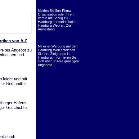
Melden Sie Ihre Firma,
Organisation oder Ihren
Verein mit Bezug zu
Hamburg kostenlos beim
Hamburg Web an.
Zur
Anmeldung.
riken von A-Z
Mit einer
Werbung
auf dem
breites Angebot zu
Hamburg-Web erreichen
Sie Ihre Zielgruppe in
ferklassen und
Hamburg. Informieren Sie
sich über unsere günstigen
Angebote.
n leicht und mit
mer Bestandteil
mburger Hafens
rger Geschichte,
t durch