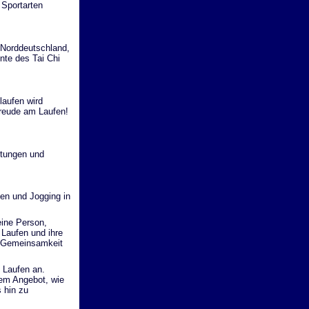
Sportarten
Norddeutschland,
nte des Tai Chi
laufen wird
Freude am Laufen!
stungen und
en und Jogging in
eine Person,
Laufen und ihre
er Gemeinsamkeit
 Laufen an.
rem Angebot, wie
 hin zu