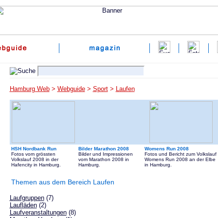
Hamburg Web
>
Webguide
>
Sport
>
Laufen
HSH Nordbank Run
Bilder Marathon 2008
Womens Run 2008
Fotos vom grössten
Bilder und Impressionen
Fotos und Bericht zum Volkslauf
Volkslauf 2008 in der
vom Marathon 2008 in
Womens Run 2008 an der Elbe
Hafencity in Hamburg.
Hamburg.
in Hamburg.
Themen aus dem Bereich Laufen
Laufgruppen
(7)
Laufläden
(2)
Laufveranstaltungen
(8)