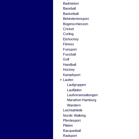
Badminton
Baseball
Basketball
Behindertensport
Bogenschiessen
Cricket
Curling
Eishockey
Fitness
Funsport
Fussball
Golf
Handball
Hockey
Kampfsport
Laufen
Laufgruppen
Laufläden
Laufveranstaltungen
Marathon Hamburg
Wandern
Leichtathletik
Nordic Walking
Pferdesport
Pilates
Racquetball
Radsport