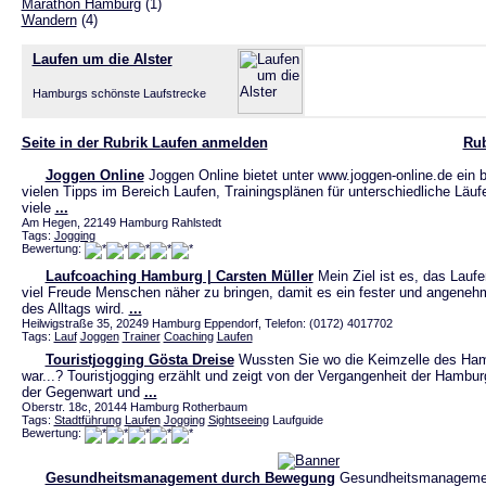
Marathon Hamburg
(1)
Wandern
(4)
Laufen um die Alster
Hamburgs schönste Laufstrecke
Seite in der Rubrik Laufen anmelden
Rub
Joggen Online
Joggen Online bietet unter www.joggen-online.de ein 
vielen Tipps im Bereich Laufen, Trainingsplänen für unterschiedliche Läu
viele
...
Am Hegen, 22149 Hamburg Rahlstedt
Tags:
Jogging
Bewertung:
Laufcoaching Hamburg | Carsten Müller
Mein Ziel ist es, das Laufe
viel Freude Menschen näher zu bringen, damit es ein fester und angeneh
des Alltags wird.
...
Heilwigstraße 35, 20249 Hamburg Eppendorf, Telefon: (0172) 4017702
Tags:
Lauf
Joggen
Trainer
Coaching
Laufen
Touristjogging Gösta Dreise
Wussten Sie wo die Keimzelle des Ha
war...? Touristjogging erzählt und zeigt von der Vergangenheit der Hambu
der Gegenwart und
...
Oberstr. 18c, 20144 Hamburg Rotherbaum
Tags:
Stadtführung
Laufen
Jogging
Sightseeing
Laufguide
Bewertung:
Gesundheitsmanagement durch Bewegung
Gesundheitsmanagemen