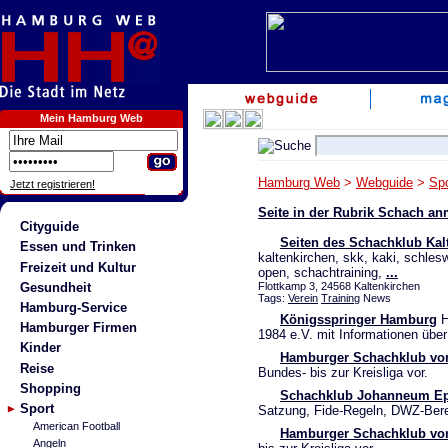
Mein Hamburg Web
Hamburg Web
>
Webguide
>
Spo
Jetzt registrieren!
Seite in der Rubrik Schach a
Cityguide
Seiten des Schachklub Kal
Essen und Trinken
kaltenkirchen, skk, kaki, schles
Freizeit und Kultur
open, schachtraining,
...
Gesundheit
Flottkamp 3, 24568 Kaltenkirchen
Tags:
Verein
Training
News
Hamburg-Service
Königsspringer Hamburg
H
Hamburger Firmen
1984 e.V. mit Informationen über
Kinder
Hamburger Schachklub vo
Reise
Bundes- bis zur Kreisliga vor.
Shopping
Schachklub Johanneum Ep
Sport
Satzung, Fide-Regeln, DWZ-Ber
American Football
Hamburger Schachklub von
Angeln