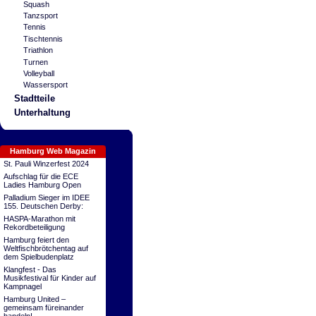
Squash
Tanzsport
Tennis
Tischtennis
Triathlon
Turnen
Volleyball
Wassersport
Stadtteile
Unterhaltung
Hamburg Web Magazin
St. Pauli Winzerfest 2024
Aufschlag für die ECE
Ladies Hamburg Open
Palladium Sieger im IDEE
155. Deutschen Derby:
HASPA-Marathon mit
Rekordbeteiligung
Hamburg feiert den
Weltfischbrötchentag auf
dem Spielbudenplatz
Klangfest - Das
Musikfestival für Kinder auf
Kampnagel
Hamburg United –
gemeinsam füreinander