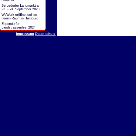
handeln!
Bergedorfer Landmarkt am
23. + 24. September 2023
WeWork eröffnet seinen
neuen Raum in Hamburg
Eppendorfer
Landstrassenfest 2024
Impressum
Datenschutz