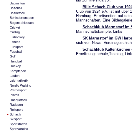
bis zur Kreisliga vor.
Badminton
Bille Schach Club von 1924
Baseball
Club von 1924 e.V. ist mit über
Basketball
Hamburg. Er präsentiert auf sein
Behindertensport
Mannschaften. Eine Bildergalerie
Bogenschiessen
Schachklub Marmstorf im 
Cricket
Mannschaftskämpfe, Links
Curling
Eishockey
SK Marmstorf im GW Harb
Fitness
sich vor: News, Vereinsgeschich
Funsport
Schachklub Kaltenkirchen 
Fussball
Eroeffnungsschule,Training, Li
Golf
Handball
Hockey
Kampfsport
Laufen
Leichtathletik
Nordic Walking
Pferdesport
Pilates
Racquetball
Radsport
Reitsport
Schach
Skisport
Sportstätten
Sportvereine