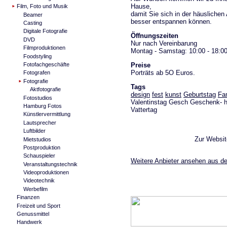
Hause,
Film, Foto und Musik
damit Sie sich in der häusliche
Beamer
besser entspannen können.
Casting
Digitale Fotografie
Öffnungszeiten
DVD
Nur nach Vereinbarung
Filmproduktionen
Montag - Samstag: 10:00 - 18:0
Foodstyling
Preise
Fotofachgeschäfte
Porträts ab 5O Euros.
Fotografen
Fotografie
Tags
Aktfotografie
design
fest
kunst
Geburtstag
Fam
Fotostudios
Valentinstag Gesch Geschenk- h
Hamburg Fotos
Vattertag
Künstlervermittlung
Lautsprecher
Luftbilder
Zur Websi
Mietstudios
Postproduktion
Schauspieler
Weitere Anbieter ansehen aus de
Veranstaltungstechnik
Videoproduktionen
Videotechnik
Werbefilm
Finanzen
Freizeit und Sport
Genussmittel
Handwerk