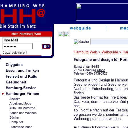
Mein Hamburg Web
Hamburg Web
>
Webguide
>
Ha
Jetzt registrieren!
Fotografie und design für Port
Cityguide
Esmarchstr. 54-56,
22767 Hamburg
Altona
Essen und Trinken
Telefon: (040) 74390927
Freizeit und Kultur
Fotografie und Design in Hambur
Gesundheit
Geschenkideen und Geschenke fü
Hamburg-Service
Nach dem Fotoshooting, beraten
finden
Hamburger Firmen
das beste Format für Ihre Bilder.
Anwälte
Das Foto, dem man so viel Zeit
Arbeit und Jobs
hat,
Auto und Motorrad
soll nicht einfach auf der Festpl
Bauen und Wohnen
vergessen werden, sondern am b
Bücher
Wohnung präsentiert werden.
Computer
Auf Wunsch kommen wir zu Ihn
Dienstleistungen