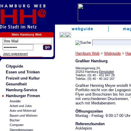
Mein Hamburg Web
Hamburg Web
>
Webguide
>
Ha
Jetzt registrieren!
Grafiker Hamburg
Cityguide
Wiesingerweg 24,
20253 Hamburg
Eimsbüttel
Essen und Trinken
Telefon: (0) 40 - 431 847 28
Freizeit und Kultur
Telefax: (0) 40 - 40 162 167
Gesundheit
Grafiker Henning Meyer erstellt f
Portfolio reicht von der Logogest
Hamburg-Service
Flyer und Broschüren bis hin z
Hamburger Firmen
mit verschiedenen Druckereien, 
Anwälte
auch mit Mediaberatern.
Arbeit und Jobs
Auto und Motorrad
Öffnungszeiten
Montag - Freitag: 9:00-17:00 Uhr
Bauen und Wohnen
Bücher
Referenzkunden
Computer
Asklepios
Dienstleistungen