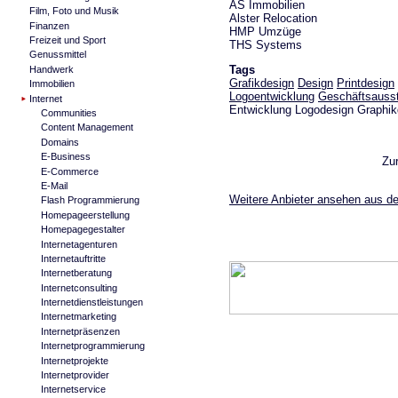
AS Immobilien
Film, Foto und Musik
Alster Relocation
Finanzen
HMP Umzüge
Freizeit und Sport
THS Systems
Genussmittel
Tags
Handwerk
Grafikdesign
Design
Printdesign
Immobilien
Logoentwicklung
Geschäftsausst
Internet
Entwicklung Logodesign Graphik
Communities
Content Management
Domains
E-Business
Zu
E-Commerce
E-Mail
Weitere Anbieter ansehen aus d
Flash Programmierung
Homepageerstellung
Homepagegestalter
Internetagenturen
Internetauftritte
Internetberatung
Internetconsulting
Internetdienstleistungen
Internetmarketing
Internetpräsenzen
Internetprogrammierung
Internetprojekte
Internetprovider
Internetservice