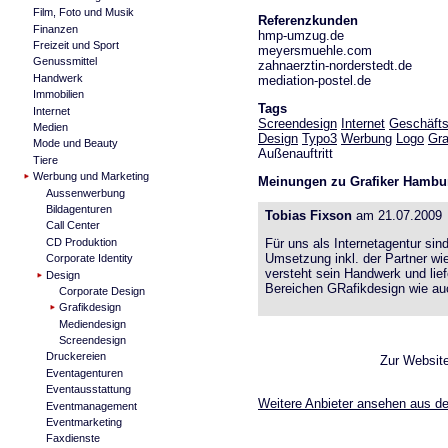
Film, Foto und Musik
Referenzkunden
Finanzen
hmp-umzug.de
Freizeit und Sport
meyersmuehle.com
Genussmittel
zahnaerztin-norderstedt.de
Handwerk
mediation-postel.de
Immobilien
Tags
Internet
Screendesign
Internet
Geschäfts
Medien
Design
Typo3
Werbung
Logo
Gra
Mode und Beauty
Außenauftritt
Tiere
Werbung und Marketing
Meinungen zu Grafiker Hambur
Aussenwerbung
Bildagenturen
Tobias Fixson
am 21.07.2009
Call Center
CD Produktion
Für uns als Internetagentur sin
Umsetzung inkl. der Partner wi
Corporate Identity
versteht sein Handwerk und lief
Design
Bereichen GRafikdesign wie a
Corporate Design
Grafikdesign
Mediendesign
Screendesign
Druckereien
Zur Websit
Eventagenturen
Eventausstattung
Weitere Anbieter ansehen aus de
Eventmanagement
Eventmarketing
Faxdienste