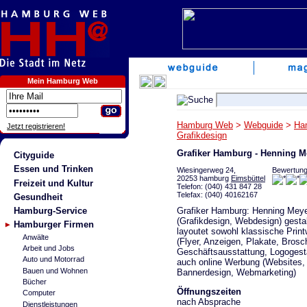
Mein Hamburg Web
Hamburg Web
>
Webguide
>
Ha
Jetzt registrieren!
Grafikdesign
Grafiker Hamburg - Henning M
Cityguide
Essen und Trinken
Wiesingerweg 24,
Bewertung
20253 hamburg
Eimsbüttel
Freizeit und Kultur
Telefon: (040) 431 847 28
Telefax: (040) 40162167
Gesundheit
Grafiker Hamburg: Henning Mey
Hamburg-Service
(Grafikdesign, Webdesign) gesta
Hamburger Firmen
layoutet sowohl klassische Prin
Anwälte
(Flyer, Anzeigen, Plakate, Brosc
Arbeit und Jobs
Geschäftsausstattung, Logogesta
Auto und Motorrad
auch online Werbung (Websites,
Bauen und Wohnen
Bannerdesign, Webmarketing)
Bücher
Öffnungszeiten
Computer
nach Absprache
Dienstleistungen