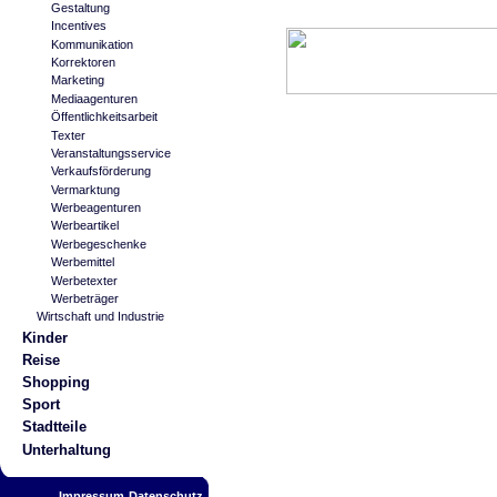
Gestaltung
Incentives
Kommunikation
Korrektoren
Marketing
Mediaagenturen
Öffentlichkeitsarbeit
Texter
Veranstaltungsservice
Verkaufsförderung
Vermarktung
Werbeagenturen
Werbeartikel
Werbegeschenke
Werbemittel
Werbetexter
Werbeträger
Wirtschaft und Industrie
Kinder
Reise
Shopping
Sport
Stadtteile
Unterhaltung
Impressum
Datenschutz