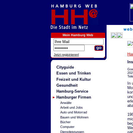
Mein Hamburg Web
Ha
Jetzt registrieren!
In
Cityguide
Goe
202
Essen und Trinken
Tel
Freizeit und Kultur
In 
Gesundheit
Mob
Hamburg-Service
ko
und
Hamburger Firmen
erl
Anwälte
abz
Arbeit und Jobs
Auto und Motorrad
198
Bauen und Wohnen
mi
Bücher
beg
Computer
Wes
näh
Dienstleistungen