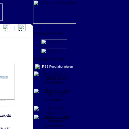
RSS Feed abonnieren
urg jetzt
te war