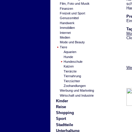
sch
Film, Foto und Musik
Ham
Finanzen
Freizeit und Sport
Pre
Genussmittel
Ein
Handwerk
Immobilien
Ta
Internet
Mob
Cli
Medien
Mode und Beauty
Tiere
Aquarien
Hunde
Hundeschule
Katzen
Wei
Tierärzte
Tiernahrung
Tierzüchter
Zoohandlungen
Werbung und Marketing
Wirtschaft und Industrie
Kinder
Reise
Shopping
Sport
Stadtteile
Unterhaltung