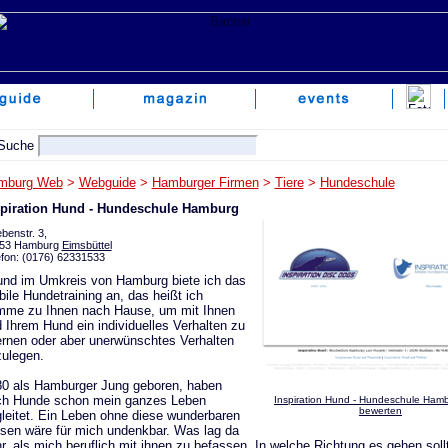
mburg Web
>
Webguide
>
Hamburger Firmen
>
Tiere
>
Hundeschule
spiration Hund - Hundeschule Hamburg
benstr. 3,
53 Hamburg
Eimsbüttel
efon: (0176) 62331533
und im Umkreis von Hamburg biete ich das
ile Hundetraining an, das heißt ich
mme zu Ihnen nach Hause, um mit Ihnen
 Ihrem Hund ein individuelles Verhalten zu
ernen oder aber unerwünschtes Verhalten
ulegen.
0 als Hamburger Jung geboren, haben
ch Hunde schon mein ganzes Leben
Inspiration Hund - Hundeschule Hamb
bewerten
leitet. Ein Leben ohne diese wunderbaren
en wäre für mich undenkbar. Was lag da
r, als mich beruflich mit ihnen zu befassen. In welche Richtung es gehen soll