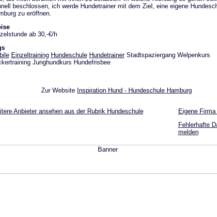
nell beschlossen, ich werde Hundetrainer mit dem Ziel, eine eigene Hundesch
burg zu eröffnen.
ise
zelstunde ab 30,-€/h
gs
ile
Einzeltraining
Hundeschule
Hundetrainer
Stadtspaziergang Welpenkurs
ckertraining Junghundkurs Hundefrisbee
Zur Website
Inspiration Hund - Hundeschule Hamburg
tere Anbieter ansehen aus der Rubrik Hundeschule
Eigene Firma
Fehlerhafte D
melden