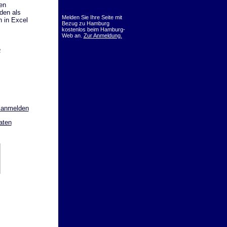
en
den als
Melden Sie Ihre Seite mit
 in Excel
Bezug zu Hamburg
kostenlos beim Hamburg-
Web an.
Zur Anmeldung.
e
 anmelden
aten