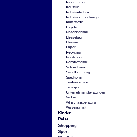
Import-Export
Industrie
Industrietechnik
Industrieverpackungen
Kunststoffe
Logistik
Maschinenbau
Messebau
Messen
Papier
Recycling
Reedereien
Rohstoffhandel
Schreibbüros
Sozialforschung
Speditionen
Telefonservice
Transporte
Unternehmensberatungen
Vertrieb
Wirtschaftsberatung
Wissenschaft
Kinder
Reise
Shopping
Sport