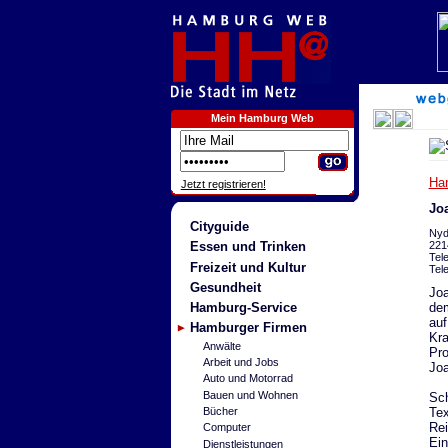
Mein Hamburg Web
Ha
Jetzt registrieren!
Jo
Cityguide
Nyd
221
Essen und Trinken
Tel
Freizeit und Kultur
Tel
Gesundheit
Joa
dem
Hamburg-Service
auf
Hamburger Firmen
Kra
Anwälte
Pro
Arbeit und Jobs
Joa
Auto und Motorrad
Bauen und Wohnen
Sch
Tex
Bücher
Rei
Computer
Ein
Dienstleistungen