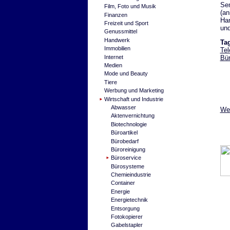
Sem
Film, Foto und Musik
(an
Finanzen
Han
Freizeit und Sport
un
Genussmittel
Handwerk
Ta
Immobilien
Tel
Bür
Internet
Medien
Mode und Beauty
Tiere
Werbung und Marketing
Wirtschaft und Industrie
Abwasser
Wei
Aktenvernichtung
Biotechnologie
Büroartikel
Bürobedarf
Büroreinigung
Büroservice
Bürosysteme
Chemieindustrie
Container
Energie
Energietechnik
Entsorgung
Fotokopierer
Gabelstapler