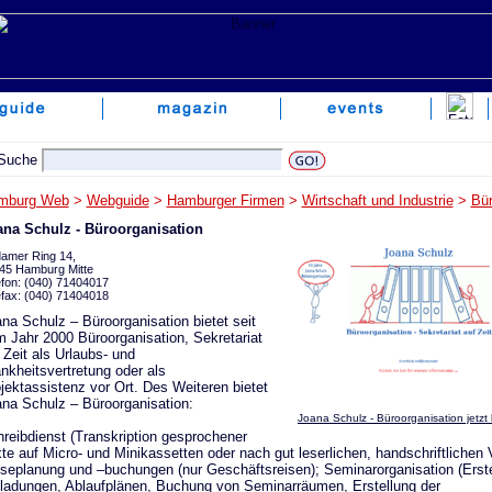
mburg Web
>
Webguide
>
Hamburger Firmen
>
Wirtschaft und Industrie
>
Bür
ana Schulz - Büroorganisation
amer Ring 14,
45 Hamburg Mitte
efon: (040) 71404017
efax: (040) 71404018
na Schulz – Büroorganisation bietet seit
 Jahr 2000 Büroorganisation, Sekretariat
 Zeit als Urlaubs- und
nkheitsvertretung oder als
jektassistenz vor Ort. Des Weiteren bietet
na Schulz – Büroorganisation:
Joana Schulz - Büroorganisation jetzt
reibdienst (Transkription gesprochener
te auf Micro- und Minikassetten oder nach gut leserlichen, handschriftlichen 
seplanung und –buchungen (nur Geschäftsreisen); Seminarorganisation (Erst
ladungen, Ablaufplänen, Buchung von Seminarräumen, Erstellung der