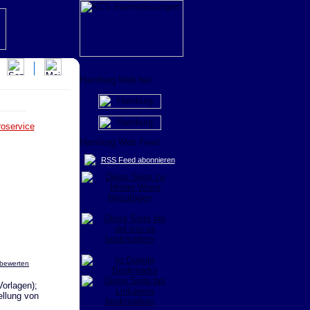
oservice
RSS Feed abonnieren
 bewerten
Vorlagen);
ellung von