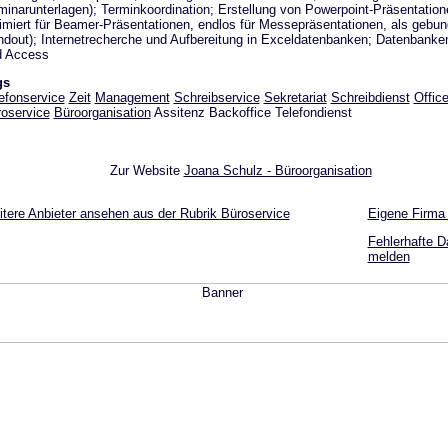
inarunterlagen); Terminkoordination; Erstellung von Powerpoint-Präsentation
imiert für Beamer-Präsentationen, endlos für Messepräsentationen, als gebun
dout); Internetrecherche und Aufbereitung in Exceldatenbanken; Datenbanken
d Access
gs
efonservice
Zeit
Management
Schreibservice
Sekretariat
Schreibdienst
Offic
oservice
Büroorganisation
Assitenz Backoffice Telefondienst
Zur Website
Joana Schulz - Büroorganisation
tere Anbieter ansehen aus der Rubrik Büroservice
Eigene Firma
Fehlerhafte D
melden