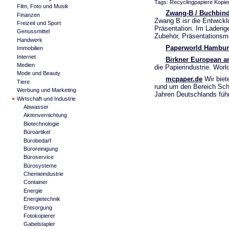
Tags: Recyclingpapiere Kopier
Film, Foto und Musik
Zwang-B / Buchbind
Finanzen
Zwang B isr die Entwickl
Freizeit und Sport
Präsentation. Im Ladenge
Genussmittel
Zubehör, Präsentationsm
Handwerk
Paperworld Hambu
Immobilien
Internet
Birkner European a
Medien
die Papierindustrie. Worl
Mode und Beauty
mcpaper.de
Wir biet
Tiere
rund um den Bereich Schr
Werbung und Marketing
Jahren Deutschlands führ
Wirtschaft und Industrie
Abwasser
Aktenvernichtung
Biotechnologie
Büroartikel
Bürobedarf
Büroreinigung
Büroservice
Bürosysteme
Chemieindustrie
Container
Energie
Energietechnik
Entsorgung
Fotokopierer
Gabelstapler