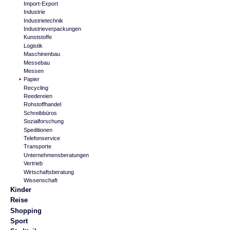
Import-Export
Industrie
Industrietechnik
Industrieverpackungen
Kunststoffe
Logistik
Maschinenbau
Messebau
Messen
Papier
Recycling
Reedereien
Rohstoffhandel
Schreibbüros
Sozialforschung
Speditionen
Telefonservice
Transporte
Unternehmensberatungen
Vertrieb
Wirtschaftsberatung
Wissenschaft
Kinder
Reise
Shopping
Sport