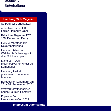
Stadtteile
Unterhaltung
Hamburg Web Magazin
St. Pauli Winzerfest 2024
Aufschlag für die ECE
Ladies Hamburg Open
Palladium Sieger im IDEE
155. Deutschen Derby:
HASPA-Marathon mit
Rekordbeteiligung
Hamburg feiert den
Weltfischbrötchentag auf
dem Spielbudenplatz
Klangfest - Das
Musikfestival für Kinder auf
Kampnagel
Hamburg United –
gemeinsam füreinander
handeln!
Bergedorfer Landmarkt am
23. + 24. September 2023
WeWork eröffnet seinen
neuen Raum in Hamburg
Eppendorfer
Landstrassenfest 2024
Impressum
Datenschutz