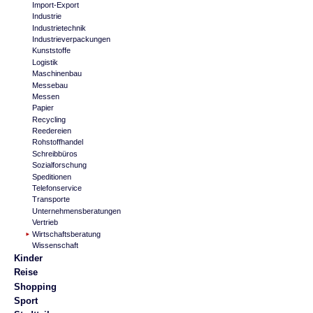
Import-Export
Industrie
Industrietechnik
Industrieverpackungen
Kunststoffe
Logistik
Maschinenbau
Messebau
Messen
Papier
Recycling
Reedereien
Rohstoffhandel
Schreibbüros
Sozialforschung
Speditionen
Telefonservice
Transporte
Unternehmensberatungen
Vertrieb
Wirtschaftsberatung
Wissenschaft
Kinder
Reise
Shopping
Sport