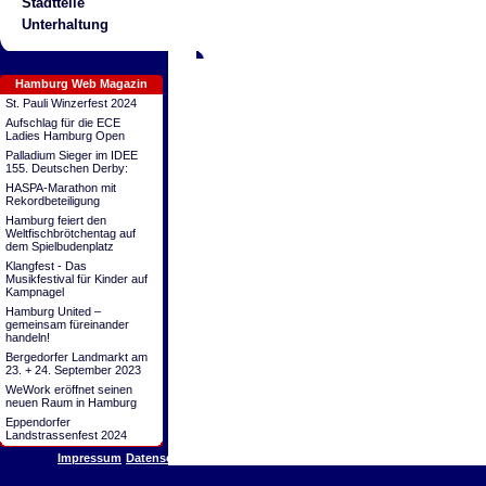
Stadtteile
Unterhaltung
Hamburg Web Magazin
St. Pauli Winzerfest 2024
Aufschlag für die ECE
Ladies Hamburg Open
Palladium Sieger im IDEE
155. Deutschen Derby:
HASPA-Marathon mit
Rekordbeteiligung
Hamburg feiert den
Weltfischbrötchentag auf
dem Spielbudenplatz
Klangfest - Das
Musikfestival für Kinder auf
Kampnagel
Hamburg United –
gemeinsam füreinander
handeln!
Bergedorfer Landmarkt am
23. + 24. September 2023
WeWork eröffnet seinen
neuen Raum in Hamburg
Eppendorfer
Landstrassenfest 2024
Impressum
Datenschutz