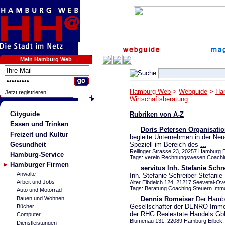
Mein Hamburg Web
Hamburg Web
>
Webguide
>
Ha
Jetzt registrieren!
Wirtschaftsberatung
Cityguide
Rubriken von A-Z
Essen und Trinken
Doris Petersen Organisatio
Freizeit und Kultur
begleite Unternehmen in der Ne
Gesundheit
Speziell im Bereich des
...
Rellinger Strasse 23, 20257 Hamburg
E
Hamburg-Service
Tags:
verein
Rechnungswesen
Coachi
Hamburger Firmen
servitus Inh. Stefanie Schr
Anwälte
Inh. Stefanie Schreiber Stefanie
Arbeit und Jobs
Alter Elbdeich 124, 21217 Seevetal-Ove
Tags:
Beratung
Coaching
Steuern
Immo
Auto und Motorrad
Bauen und Wohnen
Dennis Romeiser
Der Hambu
Gesellschafter der DENRO Immob
Bücher
der RHG Realestate Handels Gb
Computer
Blumenau 131, 22089 Hamburg Eilbek, 
Dienstleistungen