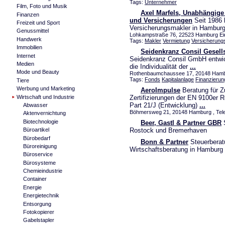
Tags:
Unternehmer
Film, Foto und Musik
Axel Marfels, Unabhängige
Finanzen
und Versicherungen
Seit 1986 
Freizeit und Sport
Versicherungsmakler in Hamburg
Genussmittel
Lohkampstraße 76, 22523 Hamburg Eide
Handwerk
Tags:
Makler
Vermietung
Versicherung
Immobilien
Seidenkranz Consil Gesell
Internet
Seidenkranz Consil GmbH entwick
Medien
die Individualität der
...
Mode und Beauty
Rothenbaumchaussee 17, 20148 Hambu
Tags:
Fonds
Kapitalanlage
Finanzierun
Tiere
Werbung und Marketing
AeroImpulse
Beratung für Zul
Wirtschaft und Industrie
Zertifizierungen der EN 9100er 
Part 21/J (Entwicklung)
...
Abwasser
Böhmersweg 21, 20148 Hamburg , Tele
Aktenvernichtung
Biotechnologie
Beer, Gastl & Partner GBR
S
Rostock und Bremerhaven
Büroartikel
Bürobedarf
Bonn & Partner
Steuerberat
Büroreinigung
Wirtschaftsberatung in Hamburg 
Büroservice
Bürosysteme
Chemieindustrie
Container
Energie
Energietechnik
Entsorgung
Fotokopierer
Gabelstapler