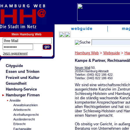
Mein Hamburg Web
Hamburg Web
>
Webguide
>
Ha
Jetzt registrieren!
Kampe & Partner, Rechtsanwäl
Cityguide
Neuer Wall
50,
20354 Hamburg Altstadt
Essen und Trinken
Telefon: (040) 822 186 422
Freizeit und Kultur
Telefax: (040) 822 186 450
Gesundheit
Wir sind eine wirtschaftsrechtlic
ausgerichtete Kanzlei im Zentru
Hamburg-Service
Schleswig-Holstein und Hamburg
Hamburger Firmen
ist die ständig wachsende Kanzl
Anwälte
kompetenter Ansprechpartner au
Anwaltskanzleien
allen Rechtsgebieten und hat sic
Arbeitsrecht
über Schleswig-Holstein und Ha
Arzthaftungsrecht
einen Namen gemacht.
Ausländerrecht
Ob streitig vor Gericht, in außer
Erbrecht
Beratung von Unternehmen oder e
Fachanwälte