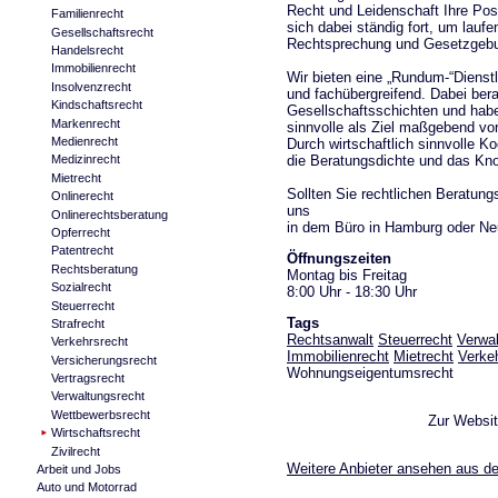
Recht und Leidenschaft Ihre Posi
Familienrecht
sich dabei ständig fort, um lauf
Gesellschaftsrecht
Rechtsprechung und Gesetzgebu
Handelsrecht
Immobilienrecht
Wir bieten eine „Rundum-“Dienst
Insolvenzrecht
und fachübergreifend. Dabei ber
Kindschaftsrecht
Gesellschaftsschichten und habe
Markenrecht
sinnvolle als Ziel maßgebend vo
Medienrecht
Durch wirtschaftlich sinnvolle 
die Beratungsdichte und das Kn
Medizinrecht
Mietrecht
Sollten Sie rechtlichen Beratung
Onlinerecht
uns
Onlinerechtsberatung
in dem Büro in Hamburg oder Ne
Opferrecht
Patentrecht
Öffnungszeiten
Rechtsberatung
Montag bis Freitag
Sozialrecht
8:00 Uhr - 18:30 Uhr
Steuerrecht
Tags
Strafrecht
Rechtsanwalt
Steuerrecht
Verwa
Verkehrsrecht
Immobilienrecht
Mietrecht
Verke
Versicherungsrecht
Wohnungseigentumsrecht
Vertragsrecht
Verwaltungsrecht
Wettbewerbsrecht
Zur Websi
Wirtschaftsrecht
Zivilrecht
Weitere Anbieter ansehen aus de
Arbeit und Jobs
Auto und Motorrad