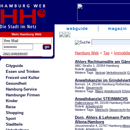
Mein Hamburg Web
Hamburg Web
>
Tag
>
Immobili
Jetzt registrieren!
Ahlers Rechtsanwälte am Gän
Cityguide
ABC-Straße 1, 20354 Hamburg
Rubrik:
Anwälte
Essen und Trinken
Weitere Tags:
Vertrag
Verkehrsrecht
G
Freizeit und Kultur
Anwaltskanzlei im Grindelviert
Gesundheit
Bornstr. 14, 20146 Hamburg Rotherba
Rubrik:
Steuerrecht
Hamburg-Service
Weitere Tags:
Bilanz
Arbeitsrecht
Erbre
Hamburger Firmen
Anwaltskanzlei STEINWACHS
Kinder
Hallerstrasse
89, 20149 Hamburg Rot
Rubrik:
Arbeitsrecht
Reise
Weitere Tags:
Mietrecht
Steuerrecht
An
Shopping
Dorn, Ahlers & Lehmann Partne
Sport
Altona-Hamburg
Stadtteile
Jessenstraße 4, 22767 Hamburg
Alton
Rubrik:
Arbeitsrecht