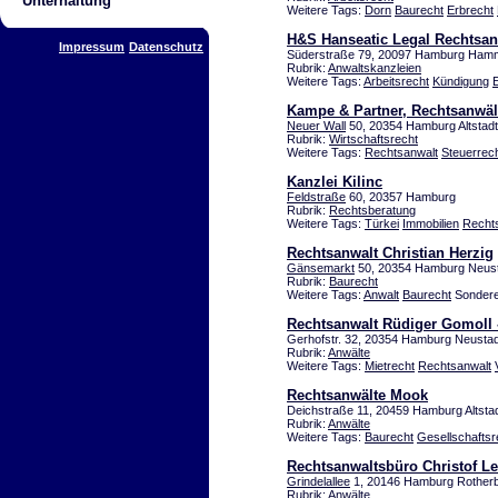
Unterhaltung
Weitere Tags:
Dorn
Baurecht
Erbrecht
H&S Hanseatic Legal Rechtsanw
Impressum
Datenschutz
Süderstraße 79, 20097 Hamburg Ham
Rubrik:
Anwaltskanzleien
Weitere Tags:
Arbeitsrecht
Kündigung
Kampe & Partner, Rechtsanwäl
Neuer Wall
50, 20354 Hamburg Altstadt
Rubrik:
Wirtschaftsrecht
Weitere Tags:
Rechtsanwalt
Steuerrec
Kanzlei Kilinc
Feldstraße
60, 20357 Hamburg
Rubrik:
Rechtsberatung
Weitere Tags:
Türkei
Immobilien
Recht
Rechtsanwalt Christian Herzig
Gänsemarkt
50, 20354 Hamburg Neus
Rubrik:
Baurecht
Weitere Tags:
Anwalt
Baurecht
Sondere
Rechtsanwalt Rüdiger Gomoll
Gerhofstr. 32, 20354 Hamburg Neustad
Rubrik:
Anwälte
Weitere Tags:
Mietrecht
Rechtsanwalt
Rechtsanwälte Mook
Deichstraße 11, 20459 Hamburg Altsta
Rubrik:
Anwälte
Weitere Tags:
Baurecht
Gesellschaftsr
Rechtsanwaltsbüro Christof L
Grindelallee
1, 20146 Hamburg Rother
Rubrik:
Anwälte