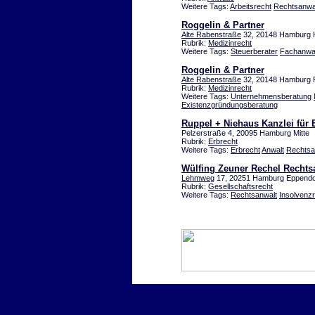
Weitere Tags:
Arbeitsrecht
Rechtsanwa
Roggelin & Partner
Alte Rabenstraße
32, 20148 Hamburg 
Rubrik:
Medizinrecht
Weitere Tags:
Steuerberater
Fachanwa
Roggelin & Partner
Alte Rabenstraße
32, 20148 Hamburg 
Rubrik:
Medizinrecht
Weitere Tags:
Unternehmensberatung
Existenzgründungsberatung
Ruppel + Niehaus Kanzlei für 
Pelzerstraße 4, 20095 Hamburg Mitte
Rubrik:
Erbrecht
Weitere Tags:
Erbrecht
Anwalt
Rechtsa
Wülfing Zeuner Rechel Rechtsa
Lehmweg
17, 20251 Hamburg Eppendo
Rubrik:
Gesellschaftsrecht
Weitere Tags:
Rechtsanwalt
Insolvenz