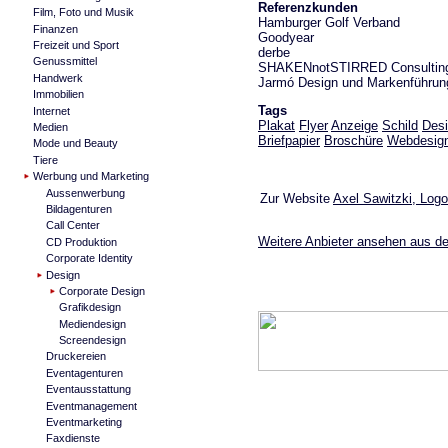
Referenzkunden
Film, Foto und Musik
Hamburger Golf Verband
Finanzen
Goodyear
Freizeit und Sport
derbe
Genussmittel
SHAKENnotSTIRRED Consultin
Handwerk
Jarmó Design und Markenführun
Immobilien
Tags
Internet
Plakat
Flyer
Anzeige
Schild
Des
Medien
Briefpapier
Broschüre
Webdesig
Mode und Beauty
Tiere
Werbung und Marketing
Aussenwerbung
Zur Website
Axel Sawitzki, Log
Bildagenturen
Call Center
Weitere Anbieter ansehen aus de
CD Produktion
Corporate Identity
Design
Corporate Design
Grafikdesign
Mediendesign
Screendesign
Druckereien
Eventagenturen
Eventausstattung
Eventmanagement
Eventmarketing
Faxdienste