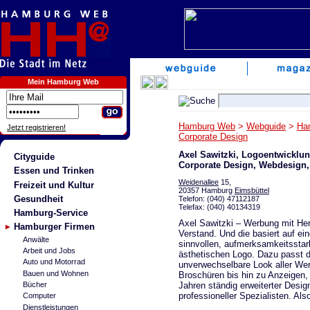
Mein Hamburg Web
Hamburg Web
>
Webguide
>
Ha
Jetzt registrieren!
Corporate Design
Axel Sawitzki, Logoentwicklu
Cityguide
Corporate Design, Webdesign
Essen und Trinken
Weidenallee
15,
Freizeit und Kultur
20357 Hamburg
Eimsbüttel
Gesundheit
Telefon: (040) 47112187
Telefax: (040) 40134319
Hamburg-Service
Axel Sawitzki – Werbung mit He
Hamburger Firmen
Verstand. Und die basiert auf ei
Anwälte
sinnvollen, aufmerksamkeitssta
Arbeit und Jobs
ästhetischen Logo. Dazu passt d
Auto und Motorrad
unverwechselbare Look aller Werb
Bauen und Wohnen
Broschüren bis hin zu Anzeigen, P
Jahren ständig erweiterter Desi
Bücher
professioneller Spezialisten. Al
Computer
Dienstleistungen