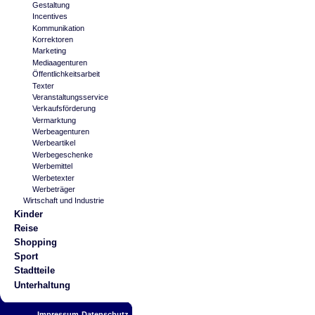
Gestaltung
Incentives
Kommunikation
Korrektoren
Marketing
Mediaagenturen
Öffentlichkeitsarbeit
Texter
Veranstaltungsservice
Verkaufsförderung
Vermarktung
Werbeagenturen
Werbeartikel
Werbegeschenke
Werbemittel
Werbetexter
Werbeträger
Wirtschaft und Industrie
Kinder
Reise
Shopping
Sport
Stadtteile
Unterhaltung
Impressum
Datenschutz