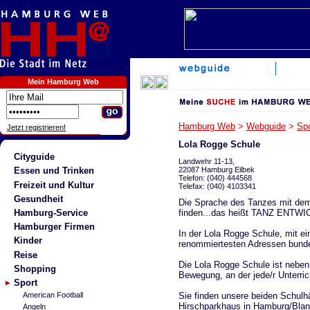
Mein Hamburg Web
Hamburg Web
>
Webguide
>
Spo
Jetzt registrieren!
Lola Rogge Schule
Cityguide
Landwehr 11-13,
22087 Hamburg Eilbek
Essen und Trinken
Telefon: (040) 444568
Freizeit und Kultur
Telefax: (040) 4103341
Gesundheit
Die Sprache des Tanzes mit dem 
finden...das heißt TANZ ENTWIC
Hamburg-Service
Hamburger Firmen
In der Lola Rogge Schule, mit ei
Kinder
renommiertesten Adressen bundes
Reise
Die Lola Rogge Schule ist neben
Shopping
Bewegung, an der jede/r Unterr
Sport
Sie finden unsere beiden Schulh
American Football
Hirschparkhaus in Hamburg/Bla
Angeln