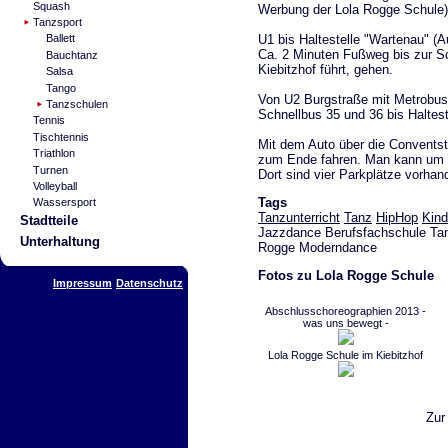
Squash
Werbung der Lola Rogge Schule),
Tanzsport
U1 bis Haltestelle "Wartenau" (
Ballett
Ca. 2 Minuten Fußweg bis zur S
Bauchtanz
Kiebitzhof führt, gehen.
Salsa
Tango
Von U2 Burgstraße mit Metrobus 
Tanzschulen
Schnellbus 35 und 36 bis Haltest
Tennis
Tischtennis
Mit dem Auto über die Conventstr
Triathlon
zum Ende fahren. Man kann um 
Turnen
Dort sind vier Parkplätze vorhan
Volleyball
Tags
Wassersport
Tanzunterricht
Tanz
HipHop
Kind
Stadtteile
Jazzdance Berufsfachschule Tan
Unterhaltung
Rogge Moderndance
Fotos zu Lola Rogge Schule
Impressum
Datenschutz
Abschlusschoreographien 2013 -
was uns bewegt -
Lola Rogge Schule im Kiebitzhof
Zur