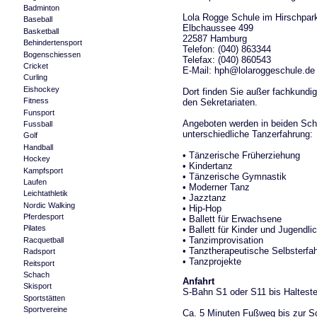
Badminton
Lola Rogge Schule im Hirschpar
Baseball
Elbchaussee 499
Basketball
22587 Hamburg
Behindertensport
Telefon: (040) 863344
Bogenschiessen
Telefax: (040) 860543
Cricket
E-Mail: hph@lolaroggeschule.de
Curling
Eishockey
Dort finden Sie außer fachkundig
Fitness
den Sekretariaten.
Funsport
Angeboten werden in beiden Schu
Fussball
unterschiedliche Tanzerfahrung:
Golf
Handball
• Tänzerische Früherziehung
Hockey
• Kindertanz
Kampfsport
• Tänzerische Gymnastik
Laufen
• Moderner Tanz
Leichtathletik
• Jazztanz
Nordic Walking
• Hip-Hop
Pferdesport
• Ballett für Erwachsene
Pilates
• Ballett für Kinder und Jugendli
• Tanzimprovisation
Racquetball
• Tanztherapeutische Selbsterfa
Radsport
• Tanzprojekte
Reitsport
Schach
Anfahrt
Skisport
S-Bahn S1 oder S11 bis Halteste
Sportstätten
Sportvereine
Ca. 5 Minuten Fußweg bis zur Sc