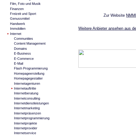
Film, Foto und Musik
Finanzen
Freizeit und Sport
Zur Website
NMMN
Genussmittel
Handwerk
Weitere Anbieter ansehen aus der 
Immobilien
Internet
Communities
Content Management
Domains
E-Business
E-Commerce
E-Mail
Flash Programmierung
Homepageerstellung
Homepagegestalter
Internetagenturen
Internetauftritte
Internetberatung
Internetconsulting
Internetdienstleistungen
Internetmarketing
Internetpräsenzen
Internetprogrammierung
Internetprojekte
Internetprovider
Internetservice