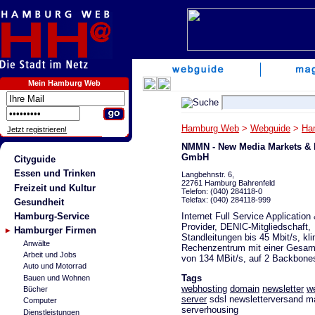
Mein Hamburg Web
Hamburg Web
>
Webguide
>
Ha
Jetzt registrieren!
NMMN - New Media Markets & 
GmbH
Cityguide
Essen und Trinken
Langbehnstr. 6,
22761 Hamburg Bahrenfeld
Freizeit und Kultur
Telefon: (040) 284118-0
Telefax: (040) 284118-999
Gesundheit
Internet Full Service Application
Hamburg-Service
Provider, DENIC-Mitgliedschaft,
Hamburger Firmen
Standleitungen bis 45 Mbit/s, kli
Anwälte
Rechenzentrum mit einer Gesam
Arbeit und Jobs
von 134 MBit/s, auf 2 Backbones 
Auto und Motorrad
Tags
Bauen und Wohnen
webhosting
domain
newsletter
w
Bücher
server
sdsl newsletterversand 
Computer
serverhousing
Dienstleistungen