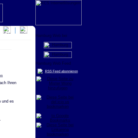
RSS Feed abonnieren
en
nach Ihren
n und es
L