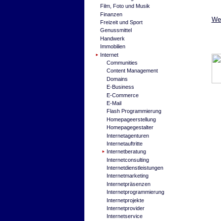
Film, Foto und Musik
Finanzen
Wei
Freizeit und Sport
Genussmittel
Handwerk
Immobilien
Internet
Communities
Content Management
Domains
E-Business
E-Commerce
E-Mail
Flash Programmierung
Homepageerstellung
Homepagegestalter
Internetagenturen
Internetauftritte
Internetberatung
Internetconsulting
Internetdienstleistungen
Internetmarketing
Internetpräsenzen
Internetprogrammierung
Internetprojekte
Internetprovider
Internetservice