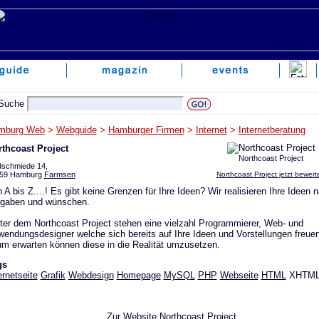
mburg Web
>
Webguide
>
Hamburger Firmen
>
Internet
>
Internetberatung
thcoast Project
Northcoast Project
dschmiede 14,
59 Hamburg
Farmsen
Northcoast Project jetzt bewert
 A bis Z....! Es gibt keine Grenzen für Ihre Ideen? Wir realisieren Ihre Ideen 
rgaben und wünschen.
ter dem Northcoast Project stehen eine vielzahl Programmierer, Web- und
endungsdesigner welche sich bereits auf Ihre Ideen und Vorstellungen freue
m erwarten können diese in die Realität umzusetzen.
gs
ernetseite
Grafik
Webdesign
Homepage
MySQL
PHP
Webseite
HTML
XHTM
Zur Website
Northcoast Project