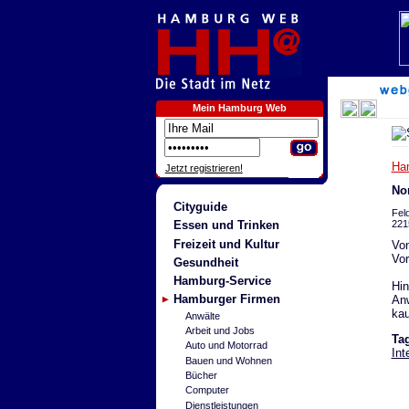
Mein Hamburg Web
Ha
Jetzt registrieren!
Nor
Cityguide
Fel
221
Essen und Trinken
Freizeit und Kultur
Von
Vo
Gesundheit
Hamburg-Service
Hin
Hamburger Firmen
Anw
kau
Anwälte
Arbeit und Jobs
Ta
Auto und Motorrad
Int
Bauen und Wohnen
Bücher
Computer
Dienstleistungen