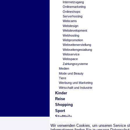
Internetzugang
Onlinemarketing
Onlineshops
Serverhosting
Webcams
Webdesign
Webdevelopment
Webhosting
Webpromotion
Webseitenerstellung
Webseitengestaltung
Webservice
Webspace
Zahlungssysteme
Medien
Mode und Beauty
Tiere
Werbung und Marketing
Wirtschaft und Industrie
Kinder
Reise
Shopping
Sport
Stadtteile
Unterhaltung
Wir verwenden Cookies, um unseren Service st
Informationen finden Sie in unserer
Datenschut