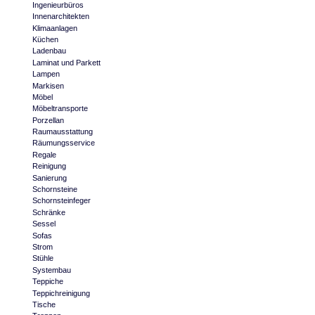
Ingenieurbüros
Innenarchitekten
Klimaanlagen
Küchen
Ladenbau
Laminat und Parkett
Lampen
Markisen
Möbel
Möbeltransporte
Porzellan
Raumausstattung
Räumungsservice
Regale
Reinigung
Sanierung
Schornsteine
Schornsteinfeger
Schränke
Sessel
Sofas
Strom
Stühle
Systembau
Teppiche
Teppichreinigung
Tische