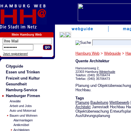
Mein Hamburg Web
Hamburg Web
>
Webguide
>
Ha
Jetzt registrieren!
Quente Architektur
Cityguide
Hanssensweg 2,
22303 Hamburg
Winterhude
Essen und Trinken
Telefon: (040) 35706474
Freizeit und Kultur
Telefax: (040) 35706473
Gesundheit
Planung und Objektüberwachung
Hochbau.
Hamburg-Service
Hamburger Firmen
Tags
Anwälte
Planung
Bauleitung
Wettbewerb
Arbeit und Jobs
Architekt
Jarrestadt Hochbau H
Auto und Motorrad
Objektüberwachung Entwurfspla
Ausführungsplanung
Bauen und Wohnen
Alarmanlagen
Antikmöbel
Architekten