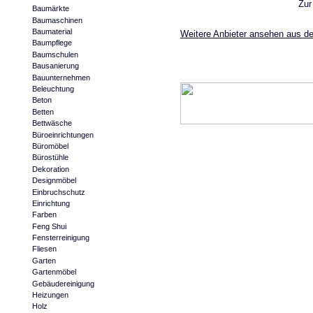
Zur
Baumärkte
Baumaschinen
Baumaterial
Weitere Anbieter ansehen aus de
Baumpflege
Baumschulen
Bausanierung
Bauunternehmen
Beleuchtung
Beton
Betten
Bettwäsche
Büroeinrichtungen
Büromöbel
Bürostühle
Dekoration
Designmöbel
Einbruchschutz
Einrichtung
Farben
Feng Shui
Fensterreinigung
Fliesen
Garten
Gartenmöbel
Gebäudereinigung
Heizungen
Holz