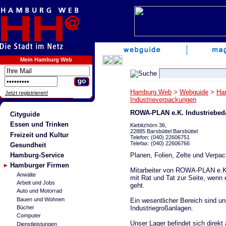
Mein Hamburg Web
Hamburg Web
>
Webguide
>
Ha
Jetzt registrieren!
Industrieverpackungen
ROWA-PLAN e.K. Industriebed
Cityguide
Essen und Trinken
Kiebitzhörn 36,
22885 Barsbüttel Barsbüttel
Freizeit und Kultur
Telefon: (040) 22606751
Telefax: (040) 22606766
Gesundheit
Planen, Folien, Zelte und Verpa
Hamburg-Service
Hamburger Firmen
Mitarbeiter von ROWA-PLAN e.K.
Anwälte
mit Rat und Tat zur Seite, wenn
Arbeit und Jobs
geht.
Auto und Motorrad
Bauen und Wohnen
Ein wesentlicher Bereich sind u
Industriegroßanlagen.
Bücher
Computer
Unser Lager befindet sich direk
Dienstleistungen