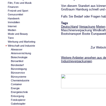
Film, Foto und Musik
Von diesem Standort aus können w
Finanzen
Großraum Hamburg schnell und o
Freizeit und Sport
Genussmittel
Falls Sie Bedarf oder Fragen hab
Handwerk
Immobilien
Tags
Deutschland
Verpackung
Mieten
Internet
Maschinenverpackung Windkrafta
Medien
Bootstransport Boote Europaweit
Mode und Beauty
Tiere
Werbung und Marketing
Wirtschaft und Industrie
Zur Websi
Abwasser
Aktenvernichtung
Weitere Anbieter ansehen aus de
Biotechnologie
Industrieverpackungen
Büroartikel
Bürobedarf
Büroreinigung
Büroservice
Bürosysteme
Chemieindustrie
Container
Energie
Energietechnik
Entsorgung
Fotokopierer
Gabelstapler