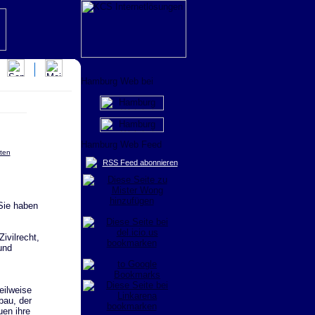
ten
RSS Feed abonnieren
 Sie haben
ivilrecht,
und
eilweise
bau, der
uen ihre