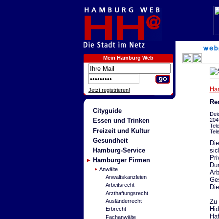
Mein Hamburg Web
Ha
Jetzt registrieren!
Re
Cityguide
Dei
204
Essen und Trinken
Tel
Freizeit und Kultur
Tel
Gesundheit
Die
sic
Hamburg-Service
Pri
Hamburger Firmen
Dur
Anwälte
Arb
Anwaltskanzleien
Ges
Arbeitsrecht
Die
Arzthaftungsrecht
Zu 
Ausländerrecht
Hid
Erbrecht
Haf
Fachanwälte