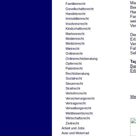
Man
Familienrecht
Ber
Gesellschaftsrecht
Han
Handelsrecht
Fam
Immobilienrecht
wei
Insolvenzrecht
Ver
Kindschaftsrecht
Markenrecht
Die
Medienrecht
Erf
Ver
Medizinrecht
Fal
Mietrecht
Sel
Onlinerecht
Onlinerechtsberatung
Ta
Opferrecht
Bau
Patentrecht
Erb
Rechtsberatung
Sozialrecht
Steuerrecht
Strafrecht
Verkehrsrecht
Wei
Versicherungsrecht
Vertragsrecht
Verwaltungsrecht
Wettbewerbsrecht
Wirtschaftsrecht
Zivilrecht
Arbeit und Jobs
Auto und Motorrad