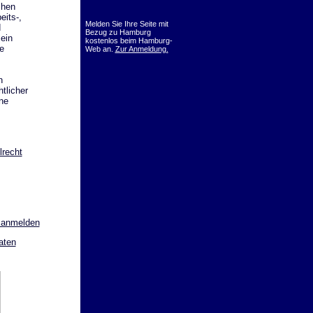
chen
eits-,
Melden Sie Ihre Seite mit
d
Bezug zu Hamburg
 ein
kostenlos beim Hamburg-
e
Web an.
Zur Anmeldung.
n
tlicher
ne
lrecht
 anmelden
aten