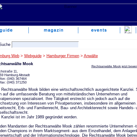
mburg Web
>
Webguide
>
Hamburger Firmen
>
Anwälte
chtsanwälte Mook
Rechtsanwälte Mook jetzt bewer
chstraße 11,
59 Hamburg Altstadt
efon: (040) 367464
efax: (040) 371250
 Rechtsanwälte Mook bilden eine wirtschaftsrechtlich ausgerichtete Kanzlei.
h auf die umfassende Beratung von mittelständischen Unternehmen und
vatpersonen spezialisiert. Ihre Tätigkeit erstreckt sich jedoch auch auf die
chsetzung von Interessen von Privatpersonen, insbesondere im allgemeinen Z
eitsrecht, Erb- und Familienrecht, Bau- und Architektenrecht sowie Handels- 
ellschaftsrecht.
 Kanzlei ist im Jahr 1989 gegründet worden.
den Mandanten der Rechtsanwälte Mook zählen renommierte Unternehmen -t
den Champions in ihrem Marktsegment- aus dem Einzelhandel, dem Anlagen
enwirtschaft und der Informationstechnologie. Die Rechtsanwälte Mook betre