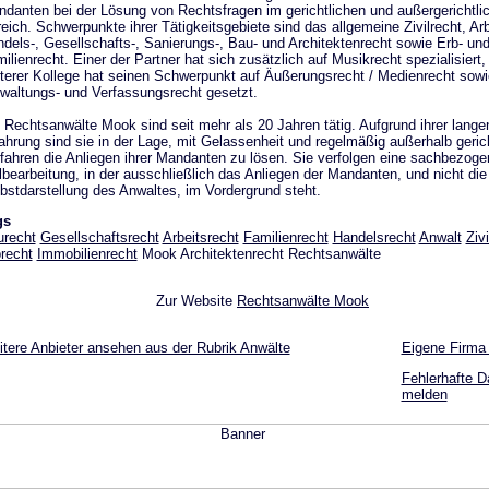
danten bei der Lösung von Rechtsfragen im gerichtlichen und außergerichtli
eich. Schwerpunkte ihrer Tätigkeitsgebiete sind das allgemeine Zivilrecht, Arb
dels-, Gesellschafts-, Sanierungs-, Bau- und Architektenrecht sowie Erb- un
ilienrecht. Einer der Partner hat sich zusätzlich auf Musikrecht spezialisiert,
terer Kollege hat seinen Schwerpunkt auf Äußerungsrecht / Medienrecht sowi
waltungs- und Verfassungsrecht gesetzt.
 Rechtsanwälte Mook sind seit mehr als 20 Jahren tätig. Aufgrund ihrer lange
ahrung sind sie in der Lage, mit Gelassenheit und regelmäßig außerhalb gerich
fahren die Anliegen ihrer Mandanten zu lösen. Sie verfolgen eine sachbezoge
lbearbeitung, in der ausschließlich das Anliegen der Mandanten, und nicht die
bstdarstellung des Anwaltes, im Vordergrund steht.
gs
recht
Gesellschaftsrecht
Arbeitsrecht
Familienrecht
Handelsrecht
Anwalt
Zivi
recht
Immobilienrecht
Mook Architektenrecht Rechtsanwälte
Zur Website
Rechtsanwälte Mook
tere Anbieter ansehen aus der Rubrik Anwälte
Eigene Firma
Fehlerhafte D
melden