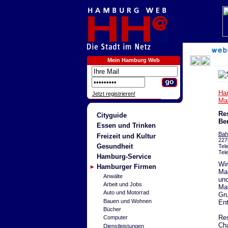
Mein Hamburg Web
Ha
Jetzt registrieren!
Mar
Re
Cityguide
Be
Essen und Trinken
Bah
Freizeit und Kultur
227
Gesundheit
Tel
Tel
Hamburg-Service
Wir
Hamburger Firmen
Mar
Anwälte
und
Arbeit und Jobs
Man
Auto und Motorrad
Gru
Bauen und Wohnen
Ent
Bücher
Res
Computer
Cha
Dienstleistungen