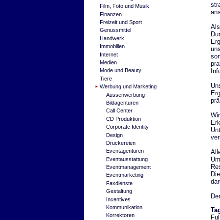
str
Film, Foto und Musik
ans
Finanzen
Freizeit und Sport
Als
Genussmittel
Dur
Handwerk
Erg
Immobilien
uns
Internet
son
Medien
pra
Inf
Mode und Beauty
Tiere
Uns
Werbung und Marketing
Erg
Aussenwerbung
prä
Bildagenturen
Call Center
Wir
CD Produktion
Erk
Corporate Identity
Unt
Design
ver
Druckereien
Eventagenturen
All
Um 
Eventausstattung
Res
Eventmanagement
Die
Eventmarketing
dar
Faxdienste
Gestaltung
Der
Incentives
Kommunikation
Ta
Korrektoren
Ful