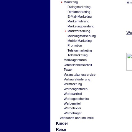
Marketing
Mei
Dialogmarketing
Direktmarketing
E-Mail-Marketing
Markenführung
Marketingberatung
Marktforschung
Wei
Meinungsforschung
Mobile Marketing
Promotion
Telefonmarketing
Telemarketing
Mediaagenturen
Öffentlichkeitsarbeit
Texter
Veranstaltungsservice
Verkaufsförderung
Vermarktung
Werbeagenturen
Werbeartikel
Werbegeschenke
Werbemittel
Werbetexter
Werbeträger
Wirtschaft und Industrie
Kinder
Reise