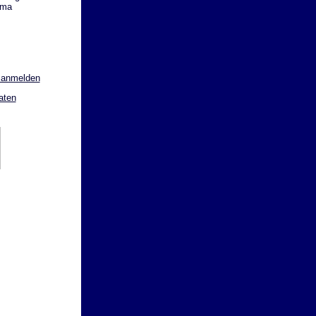
uma
 anmelden
aten