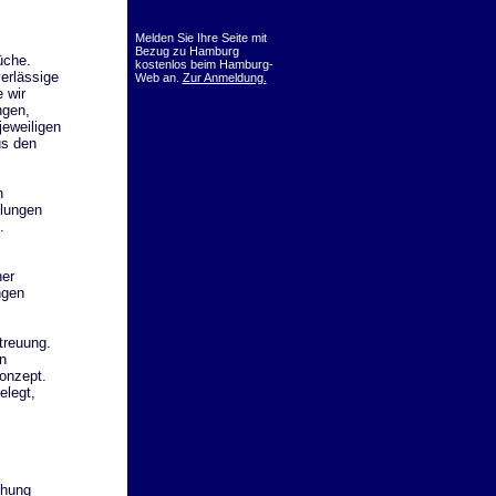
Melden Sie Ihre Seite mit
Bezug zu Hamburg
üche.
kostenlos beim Hamburg-
erlässige
Web an.
Zur Anmeldung.
 wir
ngen,
jeweiligen
us den
n
lungen
.
ner
ngen
treuung.
n
onzept.
elegt,
chung