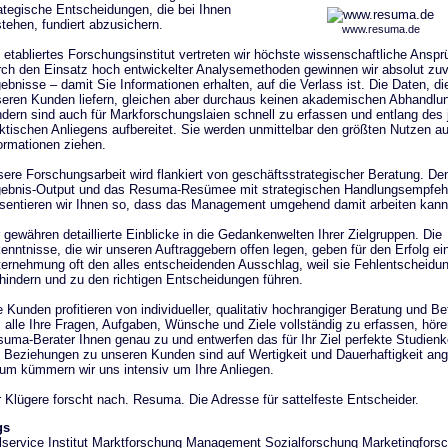
ategische Entscheidungen, die bei Ihnen
tehen, fundiert abzusichern.
www.resuma.de
 etabliertes Forschungsinstitut vertreten wir höchste wissenschaftliche Anspr
ch den Einsatz hoch entwickelter Analysemethoden gewinnen wir absolut zuv
ebnisse – damit Sie Informationen erhalten, auf die Verlass ist. Die Daten, die
eren Kunden liefern, gleichen aber durchaus keinen akademischen Abhandlu
dern sind auch für Markforschungslaien schnell zu erfassen und entlang des 
ktischen Anliegens aufbereitet. Sie werden unmittelbar den größten Nutzen a
ormationen ziehen.
ere Forschungsarbeit wird flankiert von geschäftsstrategischer Beratung. De
ebnis-Output und das Resuma-Resümee mit strategischen Handlungsempfeh
sentieren wir Ihnen so, dass das Management umgehend damit arbeiten kann
 gewähren detaillierte Einblicke in die Gedankenwelten Ihrer Zielgruppen. Die
enntnisse, die wir unseren Auftraggebern offen legen, geben für den Erfolg ei
ernehmung oft den alles entscheidenden Ausschlag, weil sie Fehlentscheidu
hindern und zu den richtigen Entscheidungen führen.
e Kunden profitieren von individueller, qualitativ hochrangiger Beratung und Be
alle Ihre Fragen, Aufgaben, Wünsche und Ziele vollständig zu erfassen, höre
uma-Berater Ihnen genau zu und entwerfen das für Ihr Ziel perfekte Studienk
 Beziehungen zu unseren Kunden sind auf Wertigkeit und Dauerhaftigkeit ang
um kümmern wir uns intensiv um Ihre Anliegen.
 Klügere forscht nach. Resuma. Die Adresse für sattelfeste Entscheider.
gs
lservice
Institut
Marktforschung
Management
Sozialforschung Marketingfors