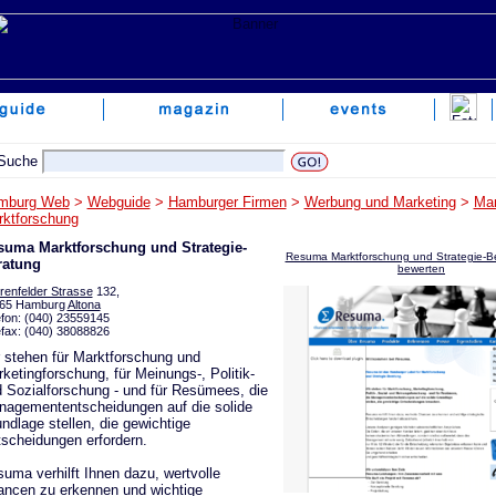
mburg Web
>
Webguide
>
Hamburger Firmen
>
Werbung und Marketing
>
Mar
ktforschung
suma Marktforschung und Strategie-
Resuma Marktforschung und Strategie-Be
ratung
bewerten
renfelder Strasse
132,
65 Hamburg
Altona
efon: (040) 23559145
efax: (040) 38088826
 stehen für Marktforschung und
ketingforschung, für Meinungs-, Politik-
 Sozialforschung - und für Resümees, die
agemententscheidungen auf die solide
ndlage stellen, die gewichtige
scheidungen erfordern.
uma verhilft Ihnen dazu, wertvolle
ncen zu erkennen und wichtige