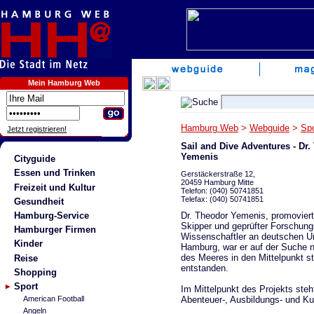
Mein Hamburg Web
Hamburg Web
>
Webguide
>
Spo
Jetzt registrieren!
Sail and Dive Adventures - Dr
Yemenis
Cityguide
Essen und Trinken
Gerstäckerstraße 12,
20459 Hamburg Mitte
Freizeit und Kultur
Telefon: (040) 50741851
Telefax: (040) 50741851
Gesundheit
Dr. Theodor Yemenis, promovierte
Hamburg-Service
Skipper und geprüfter Forschungs
Hamburger Firmen
Wissenschaftler an deutschen Uni
Kinder
Hamburg, war er auf der Suche n
des Meeres in den Mittelpunkt st
Reise
entstanden.
Shopping
Sport
Im Mittelpunkt des Projekts steh
Abenteuer-, Ausbildungs- und Ku
American Football
Angeln