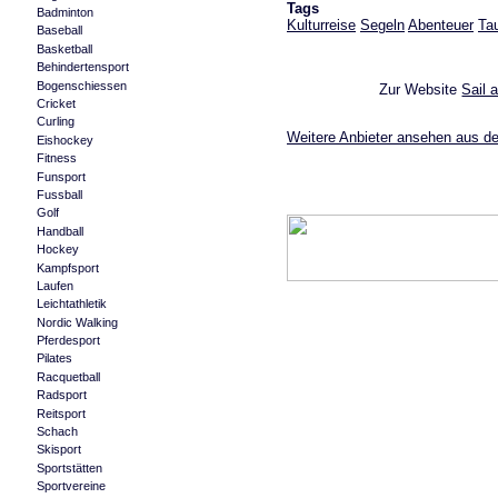
Tags
Badminton
Kulturreise
Segeln
Abenteuer
Ta
Baseball
Basketball
Behindertensport
Bogenschiessen
Zur Website
Sail 
Cricket
Curling
Weitere Anbieter ansehen aus de
Eishockey
Fitness
Funsport
Fussball
Golf
Handball
Hockey
Kampfsport
Laufen
Leichtathletik
Nordic Walking
Pferdesport
Pilates
Racquetball
Radsport
Reitsport
Schach
Skisport
Sportstätten
Sportvereine