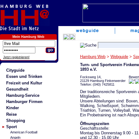
Mein Hamburg Web
Hamburg Web
>
Webguide
>
Spo
Jetzt registrieren!
Turn- und Sportverein Finken
1893 e.V.
Cityguide
Essen und Trinken
Focksweg 14,
Bewert
21129 Hamburg Finkenwerder
Freizeit und Kultur
Telefon: (040) 7425811
Gesundheit
Der traditionsreiche Sportverei
Hamburg-Service
Mitgliedern.
Unsere Abteilungen sind: Boxen, 
Hamburger Firmen
Walking, Schießsport, Schwimme
Kinder
Triathlon, Turnen, Volleyball, Wa
Reise
Ein Probetraining ist nach Abspr
Shopping
Öffnungszeiten
Sport
Geschäftsstelle:
American Football
Montag bis Donnerstag 9.00 - 11
und 12.30 - 15.00 Uhr
Angeln