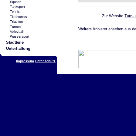
Squash
Tanzsport
Tennis
Zur Website
Turn- 
Tischtennis
Triathlon
Turnen
Weitere Anbieter ansehen aus de
Volleyball
Wassersport
Stadtteile
Unterhaltung
Impressum
Datenschutz