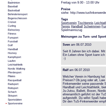
Freitag von 9.00 - 13.00 Uhr
Badminton
Baseball
Preise
Basketball
siehe: http://www.tusfinkenwerd
Behindertensport
Bogenschiessen
Tags
Cricket
Sportverein
Tischtennis
Leichtat
Curling
Tennis
Handball
Schwimmen
Fus
Spielmannszug
Eishockey
Fitness
Meinungen zu Turn- und Sportv
Funsport
Fussball
Sven
am 06.07.2010
Golf
Handball
Seit 8 Jahren bin ich dabei. Mi
Hockey
Ein Leben ohne Sport kann ich m
Kampfsport
:-)
Laufen
Leichtathletik
Nordic Walking
Ralf
am 06.07.2010
Pferdesport
Welcher Verein in Hamburg hat 
Pilates
Preisen? Ob jung oder alt, Laie 
Racquetball
Finkenwerder seine passende Sp
Radsport
Handball und Leichtathletik, b
Reitsport
Ju-Jutsu, Ballett, Boxen, Nordi
Schach
ehrenamtlich geführt ist der Tu
Skisport
aufgestellt. Du willst Spaß hab
Sportstätten
Dir den TuS-Finkenwerder empf
Sportvereine