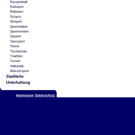
Racquetball
Radsport
Reitsport
Schach
Skisport
Sportstätten
Sportvereine
Squash
Tanzsport
Tennis
Tischtennis
Triathlon
Turnen
Volleyball
Wassersport
Stadtteile
Unterhaltung
Impressum
Datenschutz