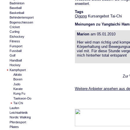
erweitert.
Badminton
Baseball
Tags
Basketball
Qigong
Kursangebot Tai-Chi
Behindertensport
Bogenschiessen
Meinungen zu Yangtaichi Ham
Cricket
Curling
Marion
am 05.01.2010
Eishockey
Fitness
Hier wird man richtig und komp
Funsport
Körperhaltung und Bewegungsab
viel mit. Für diese Stunde verg
Fussball
mich hinterher total entspannt
Golf
Handball
Hockey
Kampfsport
Aikido
Zur
Boxen
Judo
Weitere Anbieter ansehen aus de
Karate
Kung Fu
Taekwon-Do
Tai Chi
Laufen
Leichtathletik
Nordic Walking
Pferdesport
Pilates