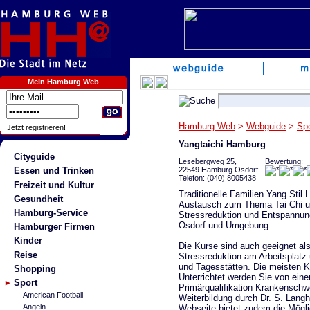
Mein Hamburg Web
Hamburg Web
>
Webguide
>
Spo
Jetzt registrieren!
Yangtaichi Hamburg
Cityguide
Lesebergweg 25,
Bewertung:
22549 Hamburg Osdorf
Essen und Trinken
Telefon: (040) 8005438
Freizeit und Kultur
Traditionelle Familien Yang Sti
Gesundheit
Austausch zum Thema Tai Chi un
Hamburg-Service
Stressreduktion und Entspannun
Osdorf und Umgebung.
Hamburger Firmen
Kinder
Die Kurse sind auch geeignet a
Reise
Stressreduktion am Arbeitsplatz
und Tagesstätten. Die meisten 
Shopping
Unterrichtet werden Sie von einer 
Sport
Primärqualifikation Krankenschw
American Football
Weiterbildung durch Dr. S. Lang
Angeln
Webseite bietet zudem die Mögli