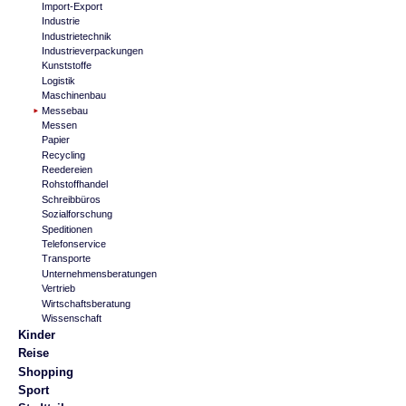
Import-Export
Industrie
Industrietechnik
Industrieverpackungen
Kunststoffe
Logistik
Maschinenbau
Messebau
Messen
Papier
Recycling
Reedereien
Rohstoffhandel
Schreibbüros
Sozialforschung
Speditionen
Telefonservice
Transporte
Unternehmensberatungen
Vertrieb
Wirtschaftsberatung
Wissenschaft
Kinder
Reise
Shopping
Sport