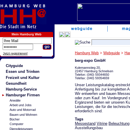
Mein Hamburg Web
Hamburg Web
>
Webguide
>
Ha
Jetzt registrieren!
berg-expo GmbH
Cityguide
Kulemannstieg 20,
22457 Hamburg Schnelsen
Essen und Trinken
Telefon: (040) 59344650
Freizeit und Kultur
Telefax: (040) 59354659
Gesundheit
Unser Leistungskatalog erstreck
Anfertigung bis zur kompletten 
Hamburg-Service
Wir entwerfen und bauen Messeauf
Hamburger Firmen
oder zum Kauf. Im Vordergrund s
Anwälte
Ergänzend bieten wir unseren Ku
Arbeit und Jobs
Leistungen, die für die technis
Auto und Motorrad
erforderlich sind.
Bauen und Wohnen
Tags
Bücher
Messestand
Vitrine
Beleuchtung
Computer
Ausstellungsbau
Dienstleistungen