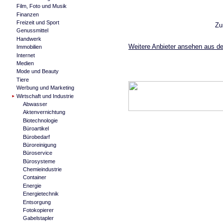
Film, Foto und Musik
Finanzen
Freizeit und Sport
Zu
Genussmittel
Handwerk
Weitere Anbieter ansehen aus d
Immobilien
Internet
Medien
Mode und Beauty
Tiere
Werbung und Marketing
Wirtschaft und Industrie
Abwasser
Aktenvernichtung
Biotechnologie
Büroartikel
Bürobedarf
Büroreinigung
Büroservice
Bürosysteme
Chemieindustrie
Container
Energie
Energietechnik
Entsorgung
Fotokopierer
Gabelstapler