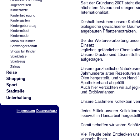
Seit der Gründung 2007 steht die
Jugendreisen
höchstem Niveau und steigert sic
Kinderärzte
Internationalität.
Kinderbetreuung
Kindergärten
Deshalb bestehen unsere Kollekt
Kindergeburtstag
biologische gewachsener Baumwo
angebauten Pflanzenextrakten.
Kindermöbel
Kindermode
Bei der Weiterverarbeitung unser
Musik für Kinder
Einsatz
Schwangerschaft
jeglicher, gefährlicher Chemikali
Shops für Kinder
Unsere Drucke sind Lösemittelfr
Spielplätze
aufgetragen.
Spielzeug
Zirkus
Unsere ganzheitliche Naturkosmet
Reise
Jahrhunderte alten Rezepturen a
Ölen hergestellt. und von Hand 
Shopping
Apothekerhand abgefüllt.
Sport
Auch hier verzichten wir auf jeg
Stadtteile
und Erdölvarianten.
Unterhaltung
Unsere Cashmere Kollektion vermi
Jedes Stück unserer Kollektion w
Impressum
Datenschutz
liebevoll in Handarbeit hergestell
Damit schaffen wir wahre Schätz
Viel Freude beim Entdecken unse
wünscht Ihnen