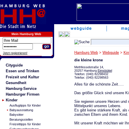
Mein Hamburg Web
Hamburg Web
>
Webguide
>
Kin
Jetzt registrieren!
die kleine krone
Cityguide
Methfesselstraße 14,
20257 Hamburg
Eimsbüttel
Essen und Trinken
Telefon: (040) 82298432
Freizeit und Kultur
Telefax: (040) 82298563
Gesundheit
Alles für die schönste Zeit.....
Hamburg-Service
Das größte Glück sind unsere Ki
Hamburger Firmen
Kinder
Sie regieren unsere Herzen und 
Mittelpunkt unseres Lebens.
Ausflugtipps für Kinder
Es gibt keine stärkere Kraft, als 
Babyausstattung
zwischen Eltern und ihrem Kind.
Babysitter
Beratungsstellen
Mit unserer Kraft möchten wir Ih
Freizeittipps für Kinder
Geburtsvorbereitung