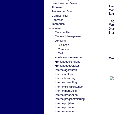
Film, Foto und Musik
Des
Finanzen
Web
Freizeit und Sport
Kat
Genussmittel
Handwerk
Ta
Immobilien
We
Su
Internet
Ham
Communities
Content Management
Domains
E-Business
E-Commerce
E-Mail
Flash Programmierung
Wei
Homepageerstellung
Homepagegestalter
Internetagenturen
Internetauftritte
Internetberatung
Internetconsulting
Internetdienstleistungen
Internetmarketing
Internetpräsenzen
Internetprogrammierung
Internetprojekte
Internetprovider
Internetservice