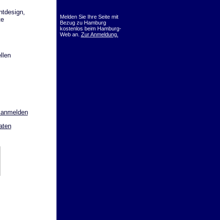
ntdesign,
Melden Sie Ihre Seite mit
te
Bezug zu Hamburg
kostenlos beim Hamburg-
Web an.
Zur Anmeldung.
llen
 anmelden
aten