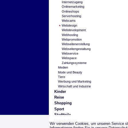
Internetzugang
Onlinemarketing
Onlineshops
Serverhosting
Webcams
Webdesign
Webdevelopment
Webhosting
Webpromotion
Webseitenerstellung
Webseitengestaltung
Webservice
Webspace
Zahlungssysteme
Medien
Mode und Beauty
Tiere
Werbung und Marketing
Wirtschaft und Industrie
Kinder
Reise
Shopping
Sport
Stadtteile
Unterhaltung
Wir verwenden Cookies, um unseren Service st
Informationen finden Sie in unserer
Datenschut