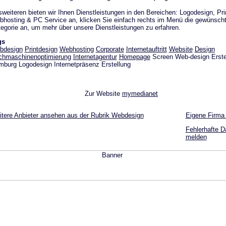
weiteren bieten wir Ihnen Dienstleistungen in den Bereichen: Logodesign, Pri
hosting & PC Service an, klicken Sie einfach rechts im Menü die gewünsch
egorie an, um mehr über unsere Dienstleistungen zu erfahren.
gs
bdesign
Printdesign
Webhosting
Corporate
Internetauftritt
Website
Design
chmaschinenoptimierung
Internetagentur
Homepage
Screen Web-design Erste
burg Logodesign Internetpräsenz Erstellung
Zur Website
mymedianet
tere Anbieter ansehen aus der Rubrik Webdesign
Eigene Firma
Fehlerhafte D
melden