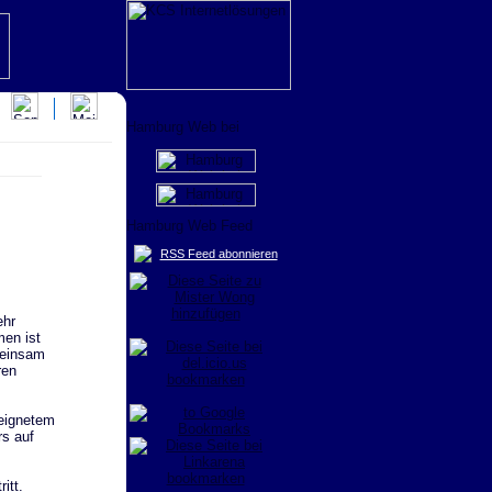
RSS Feed abonnieren
ehr
men ist
meinsam
ren
eeignetem
rs auf
itt.