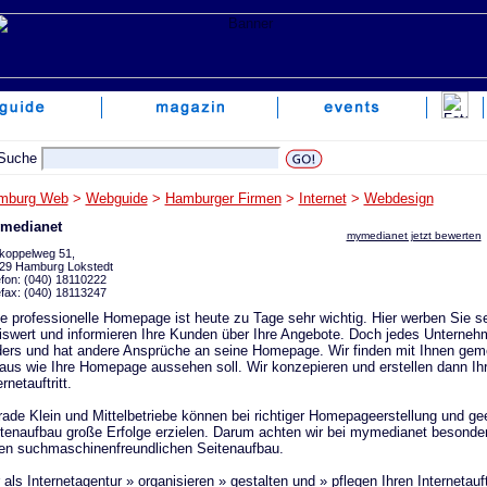
mburg Web
>
Webguide
>
Hamburger Firmen
>
Internet
>
Webdesign
medianet
mymedianet jetzt bewerten
koppelweg 51,
29 Hamburg Lokstedt
efon: (040) 18110222
efax: (040) 18113247
e professionelle Homepage ist heute zu Tage sehr wichtig. Hier werben Sie s
iswert und informieren Ihre Kunden über Ihre Angebote. Doch jedes Unterneh
ers und hat andere Ansprüche an seine Homepage. Wir finden mit Ihnen ge
aus wie Ihre Homepage aussehen soll. Wir konzepieren und erstellen dann Ih
ernetauftritt.
ade Klein und Mittelbetriebe können bei richtiger Homepageerstellung und g
tenaufbau große Erfolge erzielen. Darum achten wir bei mymedianet besonde
en suchmaschinenfreundlichen Seitenaufbau.
 als Internetagentur » organisieren » gestalten und » pflegen Ihren Internetauftr