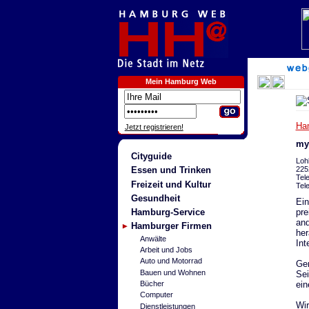
Mein Hamburg Web
Ha
Jetzt registrieren!
my
Cityguide
Loh
225
Essen und Trinken
Tel
Freizeit und Kultur
Tel
Gesundheit
Ein
pre
Hamburg-Service
and
Hamburger Firmen
her
Anwälte
Int
Arbeit und Jobs
Auto und Motorrad
Ger
Bauen und Wohnen
Sei
ein
Bücher
Computer
Wir
Dienstleistungen