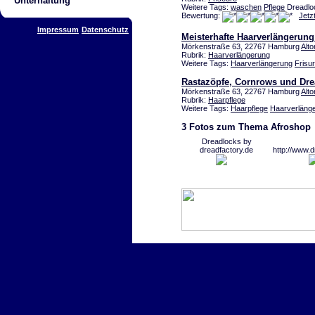
Unterhaltung
Weitere Tags:
waschen
Pflege
Dreadloc
Bewertung:
Jetz
Impressum
Datenschutz
Meisterhafte Haarverlängerung
Mörkenstraße 63, 22767 Hamburg
Alto
Rubrik:
Haarverlängerung
Weitere Tags:
Haarverlängerung
Frisur
Rastazöpfe, Cornrows und Dre
Mörkenstraße 63, 22767 Hamburg
Alto
Rubrik:
Haarpflege
Weitere Tags:
Haarpflege
Haarverläng
3 Fotos zum Thema Afroshop
Dreadlocks by
dreadfactory.de
http://www.d