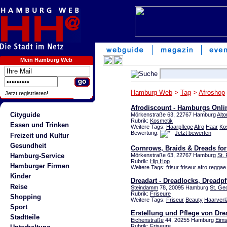
Mein Hamburg Web
Hamburg Web
>
Tag
>
Afroshop
Jetzt registrieren!
Afrodiscount - Hamburgs Onli
Cityguide
Mörkenstraße 63, 22767 Hamburg
Alto
Rubrik:
Kosmetik
Essen und Trinken
Weitere Tags:
Haarpflege
Afro
Haar
Ko
Bewertung:
Jetzt bewerten
Freizeit und Kultur
Gesundheit
Cornrows, Braids & Dreads fo
Hamburg-Service
Mörkenstraße 63, 22767 Hamburg
St. 
Rubrik:
Hip Hop
Hamburger Firmen
Weitere Tags:
frisur
friseur
afro
reggae
Kinder
Dreadart - Dreadlocks, Dreadp
Reise
Steindamm
78, 20095 Hamburg
St. Ge
Rubrik:
Friseure
Shopping
Weitere Tags:
Friseur
Beauty
Haarverl
Sport
Erstellung und Pflege von Dre
Stadtteile
Eichenstraße
44, 20255 Hamburg
Eims
Rubrik:
Friseure