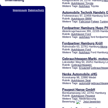
Unterhaltung
Königsstrasse 28, 22767 Hamburg
Alt
Rubrik:
Autohäuser Toyota
Weitere Tags:
Autohaus
Toyota
Impressum
Datenschutz
Automobile Technik Handels
Frohmestrass 97, 22459 Hamburg Sch
Rubrik:
Autohäuser BMW
Weitere Tags:
Fahrzeug
Felgen
Tuning
Fordpartner Hamburg Hugo Pf
Alsterkrugchaussee 355, 22335 Hambu
Rubrik:
Autohäuser Ford
Weitere Tags:
autohaus
ford fordpartn
Fordpartner Hamburg Krüll
Ruhrstraße 63, 22761 Hamburg
Altona
Rubrik:
Autohäuser Ford
Weitere Tags:
Autohaus
Ford Hamburg
Gebrauchtwagen-Markt, moto
Lokstedter Weg 50, 20251 Hamburg Lo
Rubrik:
Gebrauchtwagen
Weitere Tags:
Ersatzteil
Gebrauchtwag
Henke Automobile oHG
Kronskamp 98, 22880 Wedel
Rubrik:
Autohäuser Seat
Weitere Tags:
automobil
gebrauchtwag
Peugeot Hanse GmbH
Bornkampsweg 142, 22761 Hamburg
Rubrik:
Autohäuser Peugeot
Weitere Tags: Niederlassung
Bewertung:
Jetzt bewerten