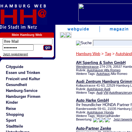
Mein Hamburg Web
Hamburg Web
>
Tag
>
Autohänd
Jetzt registrieren!
AH Sperling & Sohn GmbH
Cityguide
Wendenstrasse
274-278, 20537 Hamb
Rubrik:
Autohäuser Alfa Romeo
Essen und Trinken
Weitere Tags:
Autohaus
Alfa-Romeo
Freizeit und Kultur
Audi Zentrum Hamburg Grim
Gesundheit
Kollaustrasse 41-63, 22529 Hamburg L
Rubrik:
Autohäuser Audi
Hamburg-Service
Weitere Tags:
Audi
VW
Autofinanzierun
Hamburger Firmen
Auto Harke GmbH
Kinder
Ihr freundlicher HONDA Partner
Reise
Randersweide 59-61, 21035 Hamburg
Rubrik:
Autohäuser Honda
Shopping
Weitere Tags: Motorradhändler
Bewertung:
Jetzt bewert
Sport
Stadtteile
Auto-Partner Zenke