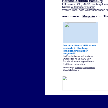
Porsche Zentrum Hamburg
Eiffestrasse 498, 20537 Hamburg Ha
Rubrik:
Autohäuser Porsche
Weitere Tags:
Auto
Gebrauchtwagen
N
aus unserem
Magazin
zum The
Der neue Skoda YETI wurde
erstmals in Hamburg
Händlern und Kunden
vorgestellt
Im Edelfettwerk in Hamburg
wurde der neue SUV von
Skoda einem ausgewählten
Publikum präsentiert.
Weitere Tags:
Premiere
Auto
Automobil
Skoda Edelfettwerk