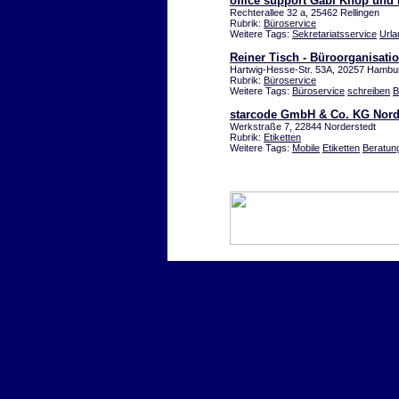
office support Gabi Knop und
Rechterallee 32 a, 25462 Rellingen
Rubrik:
Büroservice
Weitere Tags:
Sekretariatsservice
Urla
Reiner Tisch - Büroorganisati
Hartwig-Hesse-Str. 53A, 20257 Hamb
Rubrik:
Büroservice
Weitere Tags:
Büroservice
schreiben
B
starcode GmbH & Co. KG Nor
Werkstraße 7, 22844 Norderstedt
Rubrik:
Etiketten
Weitere Tags:
Mobile
Etiketten
Beratun