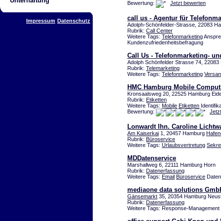
Unterhaltung
Bewertung:
Jetzt bewerten
call us - Agentur für Telefonm
Impressum
Datenschutz
Adolph-Schönfelder-Strasse, 22083 
Rubrik:
Call Center
Weitere Tags:
Telefonmarketing
Ansprec
Kundenzufriedenheitsbefragung
Call Us - Telefonmarketing- un
Adolph Schönfelder Strasse 74, 2208
Rubrik:
Telemarketing
Weitere Tags:
Telefonmarketing
Versa
HMC Hamburg Mobile Comput
Kronsaalsweg 20, 22525 Hamburg Eide
Rubrik:
Etiketten
Weitere Tags:
Mobile
Etiketten
Identifi
Bewertung:
Jetz
Lonwardt Ihn. Caroline Licht
Am Kaiserkai
1, 20457 Hamburg
Hafen
Rubrik:
Büroservice
Weitere Tags:
Urlaubsvertretung
Sekre
MDDatenservice
Marshallweg 6, 22111 Hamburg Horn
Rubrik:
Datenerfassung
Weitere Tags:
Email
Büroservice
Daten
mediaone data solutions Gmb
Gänsemarkt
35, 20354 Hamburg Neus
Rubrik:
Datenerfassung
Weitere Tags: Response-Management