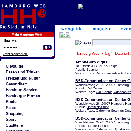
Mein Hamburg Web
Hamburg Web
>
Tag
>
Datenerf
Jetzt registrieren!
ArchivBüro digital
Cityguide
Im Osterfeld 14, 21395 Tespe
Rubrik:
Scanner
Essen und Trinken
Weitere Tags:
Büroorganisation
Archivi
Freizeit und Kultur
BSD-Communication Center 
Gesundheit
Wandalenweg 24-26, 20097 Hamburg
Rubrik:
Call Center
Hamburg-Service
Weitere Tags:
Call-Center
Datenschutz
Hamburger Firmen
BSD-Communication Center 
Kinder
Wandalenweg 26, 20097 Hamburg Ha
Rubrik:
Datenerfassung
Reise
Weitere Tags:
Callcenter
Scannen
Gewi
Shopping
BSD-Communication Center 
Sport
Wandalenweg 24-26, 20097 Hamburg
Stadtteile
Rubrik:
Datenerfassung
Weitere Tags:
Datenschutz
Qualitätssi