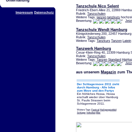
Unterhaltung
Tanzschule Nico Selent
Friedrich-Ebert-Allee 21, 22869 Hambu
Impressum
Datenschutz
Rubrik:
Tanzschulen
Weitere Tags:
tanzen
tanzkurs
hochzei
Bewertung:
Jetz
Tanzschule Wendt Hamburg
Königskinderweg 200, 22457 Hamburg
Rubrik:
Tanzschulen
Weitere Tags:
Tanzkurs
Tanzen
Latein
Tanzwerk Hamburg
Cesar-Klein-Ring 40, 22309 Hamburg S
Rubrik:
Tanzschulen
Weitere Tags:
Tanzen
Standard
HipHo
Bewertung:
Jetz
aus unserem
Magazin
zum The
Der Schlagermove 2011 zieht
durch Hamburg - Alle Infos
zum Move und den Partys
Ein fröhliches Hossa, Hossa
erschallt wieder über Hamburg
St. Paulis Strassen beim
Schlagermove 2011.
Weitere Tags:
Festival
Heiligengeistfeld
Schlager
Volksfest
80er