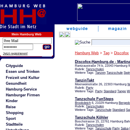
Mein Hamburg Web
Hamburg Web
>
Tag
>
Discofox
Jetzt registrieren!
Discofox-Hamburg.de - Martin
Cityguide
Rantzaustraße 74 b, 22043 Hamburg
Rubrik:
Tanzschulen
Essen und Trinken
Weitere Tags:
Tanzen
Tanzschule
Swi
Freizeit und Kultur
TanzinTakt
Gesundheit
Meerweinstraße 26, 22303 Hamburg
W
Rubrik:
Party
Hamburg-Service
Weitere Tags:
Party
Standard
Tango
W
Hamburger Firmen
Tanzschule FunSteps
Kinder
Brookdeich
6, 21029 Hamburg
Bergedo
Rubrik:
Tanzschulen
Reise
Weitere Tags:
Tanzschule
Standard
Sa
Shopping
Tanzschule Köhler
Sport
Boschstrasse 15, 22761 Hamburg Bahr
Stadtteile
Rubrik:
Tanzschulen
Weitere Tags:
Tanzschule
Party
Salsa