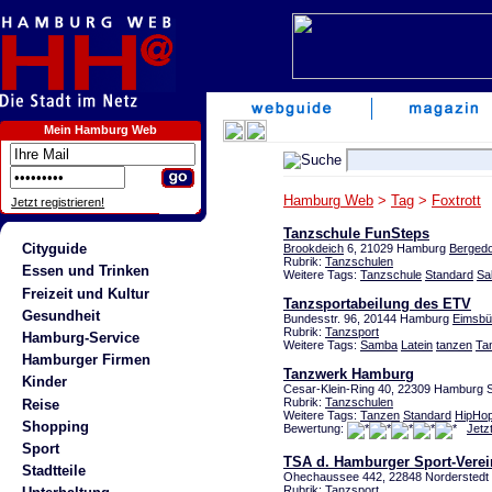
Mein Hamburg Web
Hamburg Web
>
Tag
>
Foxtrott
Jetzt registrieren!
Tanzschule FunSteps
Cityguide
Brookdeich
6, 21029 Hamburg
Bergedo
Rubrik:
Tanzschulen
Essen und Trinken
Weitere Tags:
Tanzschule
Standard
Sa
Freizeit und Kultur
Tanzsportabeilung des ETV
Gesundheit
Bundesstr. 96, 20144 Hamburg
Eimsbüt
Rubrik:
Tanzsport
Hamburg-Service
Weitere Tags:
Samba
Latein
tanzen
Ta
Hamburger Firmen
Tanzwerk Hamburg
Kinder
Cesar-Klein-Ring 40, 22309 Hamburg S
Rubrik:
Tanzschulen
Reise
Weitere Tags:
Tanzen
Standard
HipHo
Shopping
Bewertung:
Jetz
Sport
TSA d. Hamburger Sport-Verei
Stadtteile
Ohechaussee 442, 22848 Norderstedt 
Rubrik:
Tanzsport