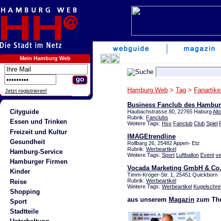
Mein Hamburg Web
Hamburg Web
>
Tag
>
Fanartike
Jetzt registrieren!
Business Fanclub des Hambur
Cityguide
Haubachstrasse 80, 22765 Haburg
Alt
Rubrik:
Fanclubs
Essen und Trinken
Weitere Tags:
Hsv
Fanclub
Club
Spiel
Freizeit und Kultur
IMAGEtrendline
Gesundheit
Rollbarg 26, 25482 Appen- Etz
Rubrik:
Werbeartikel
Hamburg-Service
Weitere Tags:
Sport
Luftballon
Event
ve
Hamburger Firmen
Vocada Marketing GmbH & Co
Kinder
Timm-Kröger-Str. 1, 25451 Quickborn
Rubrik:
Werbeartikel
Reise
Weitere Tags:
Werbeartikel
Kugelschre
Shopping
aus unserem
Magazin
zum The
Sport
Stadtteile