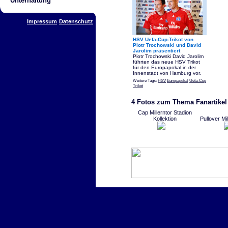
Unterhaltung
Impressum
Datenschutz
HSV Uefa-Cup-Trikot von
Piotr Trochowski und David
Jarolim präsentiert
Piotr Trochowski David Jarolim
führten das neue HSV Trikot
für den Europapokal in der
Innenstadt von Hamburg vor.
Weitere Tags:
HSV
Europapokal
Uefa-Cup
Trikot
4 Fotos zum Thema Fanartikel
Cap Millerntor Stadion
Kollektion
Pullover Mi