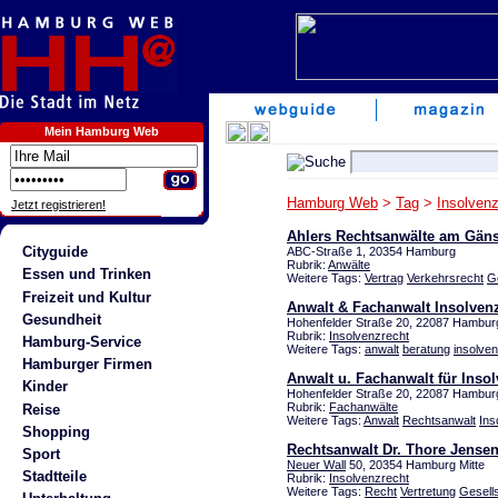
Mein Hamburg Web
Hamburg Web
>
Tag
>
Insolvenz
Jetzt registrieren!
Ahlers Rechtsanwälte am Gän
Cityguide
ABC-Straße 1, 20354 Hamburg
Rubrik:
Anwälte
Essen und Trinken
Weitere Tags:
Vertrag
Verkehrsrecht
G
Freizeit und Kultur
Anwalt & Fachanwalt Insolven
Gesundheit
Hohenfelder Straße 20, 22087 Hambur
Rubrik:
Insolvenzrecht
Hamburg-Service
Weitere Tags:
anwalt
beratung
insolve
Hamburger Firmen
Anwalt u. Fachanwalt für Inso
Kinder
Hohenfelder Straße 20, 22087 Hambur
Rubrik:
Fachanwälte
Reise
Weitere Tags:
Anwalt
Rechtsanwalt
Ins
Shopping
Rechtsanwalt Dr. Thore Jense
Sport
Neuer Wall
50, 20354 Hamburg Mitte
Stadtteile
Rubrik:
Insolvenzrecht
Weitere Tags:
Recht
Vertretung
Gesell