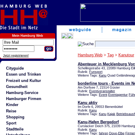
Mein Hamburg Web
Hamburg Web
>
Tag
>
Kanutour
Jetzt registrieren!
Abenteuer in Mecklenburg V
Cityguide
Schellingstraße 43, 22089 Hamburg Ei
Rubrik:
Funsport
Essen und Trinken
Weitere Tags:
Kanu
Quad Geländewage
Freizeit und Kultur
borderline tours - Events im 
Gesundheit
Am Dorfsee 7, 21514 Güster
Rubrik:
Eventveranstalter
Hamburg-Service
Weitere Tags:
Event
Eventagentur
Füh
Hamburger Firmen
Kanu aktiv
Kinder
Im Dorfe 6, 29553 Bienenbüttel
Rubrik:
Kanu
Reise
Weitere Tags:
Kanu
Kajak
Betriebsausf
Shopping
Kanu-Hafen Bergedorf
Sport
Curslacker Deich 375, 21039 Hambur
Stadtteile
Rubrik:
Kanu
Weitere Tags:
fahren
Dove-Elbe
Firme