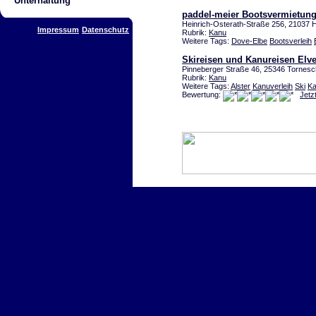
Unterhaltung
paddel-meier Bootsvermietun
Heinrich-Osterath-Straße 256, 21037
Impressum
Datenschutz
Rubrik:
Kanu
Weitere Tags:
Dove-Elbe
Bootsverleih
Skireisen und Kanureisen Elve
Pinneberger Straße 46, 25346 Tornesc
Rubrik:
Kanu
Weitere Tags:
Alster
Kanuverleih
Ski
K
Bewertung:
Jetz