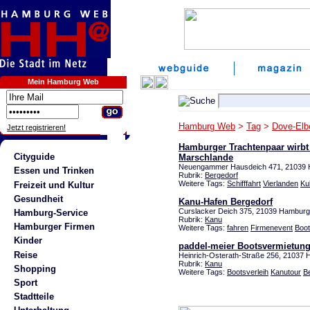
Mein Hamburg Web
Hamburg Web
>
Tag
>
Dove-Elb
Jetzt registrieren!
Hamburger Trachtenpaar wirbt 
Cityguide
Marschlande
Neuengammer Hausdeich 471, 2103
Essen und Trinken
Rubrik:
Bergedorf
Weitere Tags:
Schifffahrt
Vierlanden
Kul
Freizeit und Kultur
Gesundheit
Kanu-Hafen Bergedorf
Curslacker Deich 375, 21039 Hambur
Hamburg-Service
Rubrik:
Kanu
Hamburger Firmen
Weitere Tags:
fahren
Firmenevent
Boot
Kinder
paddel-meier Bootsvermietun
Reise
Heinrich-Osterath-Straße 256, 21037
Rubrik:
Kanu
Shopping
Weitere Tags:
Bootsverleih
Kanutour
Be
Sport
Stadtteile