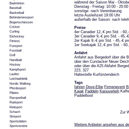
während der Saison Mai - Oktobe
Badminton
Dienstag - Freitag: 10:00 - 20:00
Baseball
sonstige: nach Vereinbarung
Basketball
letzte Ausleihzeit 19:00 Uhr
Behindertensport
außerhalb der Saison: nach tele
Bogenschiessen
Cricket
Preise
4er Canadier 12,-€ pro Std. - 60,
Curling
3er Canadier 9,-€ pro Std. - 45,-
Eishockey
2er Kajak 9,-€ pro Std. - 45,-€ p
Fitness
1er Seekajak 12,-€ pro Std. - 60,
Funsport
Fussball
Anfahrt
Golf
Anfahrt aus Bergedorf über die B
Handball
über den Curslacker Neuer Deich
Hockey
oder über die A25 Abfahrt Berged
Kampfsport
223, 327
Haltestelle Kurfürstendeich
Laufen
Leichtathletik
Tags
Nordic Walking
fahren
Dove-Elbe
Firmenevent
B
Pferdesport
Kajak
Paddeln
Kanuverleih
Kaffe
Pilates
Paddelboot
Racquetball
Radsport
Reitsport
Zur 
Schach
Skisport
Sportstätten
Weitere Anbieter ansehen aus d
Sportvereine