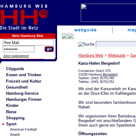
Mein Hamburg Web
Hamburg Web
>
Webguide
>
Spo
Jetzt registrieren!
Kanu-Hafen Bergedorf
Cityguide
Curslacker Deich 375,
21039 Hamburg
Bergedorf
Essen und Trinken
Telefon: (040) 35701780
Freizeit und Kultur
Telefax: (040) 35701781
Gesundheit
Wir sind der Kanuverleih im Kanu
an der Dove-Elbe im Kaffeegarten
Hamburg-Service
Hamburger Firmen
Wir sind besonders familienfreun
Kinder
Rabatt.
Reise
Wir organisieren Ihren Betriebsa
Shopping
Bergedorf mit anschließendem Gri
Sport
Ihnen auch gerne ein Spanferkel
American Football
Öffnungszeiten
Angeln