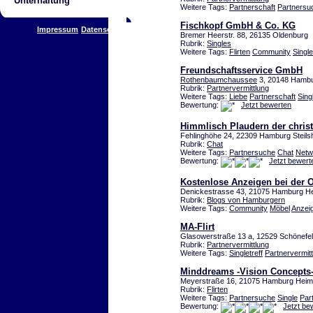
Unterhaltung
Weitere Tags:
Partnerschaft
Partnersu
Fischkopf GmbH & Co. KG
Impressum
Datenschutz
Bremer Heerstr. 88, 26135 Oldenburg
Rubrik:
Singles
Weitere Tags:
Flirten
Community
Singl
Freundschaftsservice GmbH
Rothenbaumchaussee
3, 20148 Hamb
Rubrik:
Partnervermittlung
Weitere Tags:
Liebe
Partnerschaft
Sing
Bewertung:
Jetzt bewerten
Himmlisch Plaudern der christl
Fehlinghöhe 24, 22309 Hamburg Steils
Rubrik:
Chat
Weitere Tags:
Partnersuche
Chat
Netw
Bewertung:
Jetzt bewert
Kostenlose Anzeigen bei der
Denickestrasse 43, 21075 Hamburg He
Rubrik:
Blogs von Hamburgern
Weitere Tags:
Community
Möbel
Anzei
MA-Flirt
Glasowerstraße 13 a, 12529 Schönefe
Rubrik:
Partnervermittlung
Weitere Tags:
Singletreff
Partnervermit
Minddreams -Vision Concepts-
Meyerstraße 16, 21075 Hamburg Heim
Rubrik:
Flirten
Weitere Tags:
Partnersuche
Single
Par
Bewertung:
Jetzt be