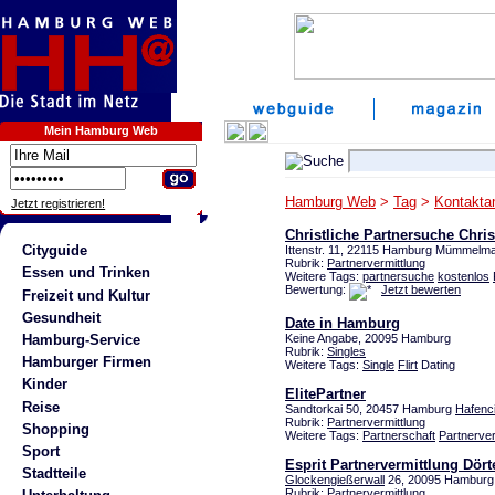
Mein Hamburg Web
Hamburg Web
>
Tag
>
Kontakta
Jetzt registrieren!
Christliche Partnersuche Chris
Cityguide
Ittenstr. 11, 22115 Hamburg Mümmelm
Rubrik:
Partnervermittlung
Essen und Trinken
Weitere Tags:
partnersuche
kostenlos
Bewertung:
Jetzt bewerten
Freizeit und Kultur
Gesundheit
Date in Hamburg
Hamburg-Service
Keine Angabe, 20095 Hamburg
Rubrik:
Singles
Hamburger Firmen
Weitere Tags:
Single
Flirt
Dating
Kinder
ElitePartner
Reise
Sandtorkai 50, 20457 Hamburg
Hafenci
Rubrik:
Partnervermittlung
Shopping
Weitere Tags:
Partnerschaft
Partnerver
Sport
Esprit Partnervermittlung Dört
Stadtteile
Glockengießerwall
26, 20095 Hamburg 
Rubrik:
Partnervermittlung