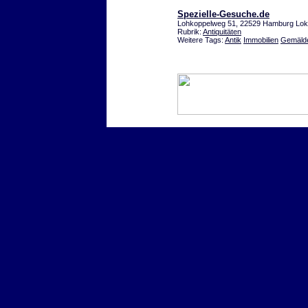
Spezielle-Gesuche.de
Lohkoppelweg 51, 22529 Hamburg Lok
Rubrik:
Antiquitäten
Weitere Tags:
Antik
Immobilien
Gemäld