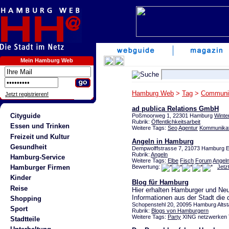
Mein Hamburg Web
Hamburg Web
>
Tag
>
Communi
Jetzt registrieren!
ad publica Relations GmbH
Cityguide
Poßmoorweg 1, 22301 Hamburg
Winte
Rubrik:
Öffentlichkeitsarbeit
Essen und Trinken
Weitere Tags:
Seo
Agentur
Kommunikat
Freizeit und Kultur
Angeln in Hamburg
Gesundheit
Dempwolffstrasse 7, 21073 Hamburg E
Rubrik:
Angeln
Hamburg-Service
Weitere Tags:
Elbe
Fisch
Forum
Angel
Bewertung:
Jetz
Hamburger Firmen
Kinder
Blog für Hamburg
Reise
Hier erhalten Hamburger und Neu
Informationen aus der Stadt die
Shopping
Schopenstehl 20, 20095 Hamburg Altst
Sport
Rubrik:
Blogs von Hamburgern
Weitere Tags:
Party
XING netzwerken 
Stadtteile