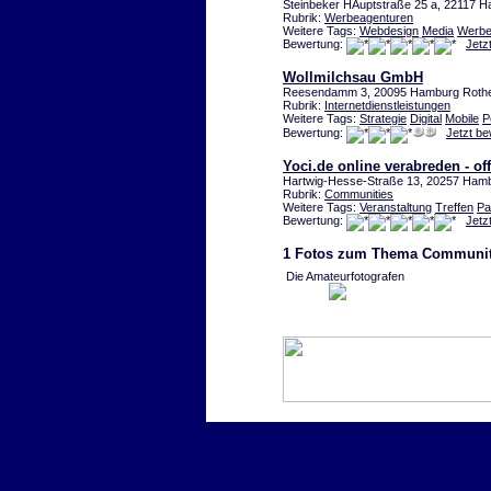
Steinbeker HAuptstraße 25 a, 22117 
Rubrik:
Werbeagenturen
Weitere Tags:
Webdesign
Media
Werbea
Bewertung:
Jetz
Wollmilchsau GmbH
Reesendamm 3, 20095 Hamburg Roth
Rubrik:
Internetdienstleistungen
Weitere Tags:
Strategie
Digital
Mobile
P
Bewertung:
Jetzt b
Yoci.de online verabreden - off
Hartwig-Hesse-Straße 13, 20257 Ham
Rubrik:
Communities
Weitere Tags:
Veranstaltung
Treffen
Pa
Bewertung:
Jetz
1 Fotos zum Thema Communi
Die Amateurfotografen