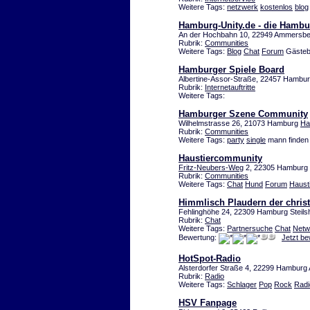
Weitere Tags:
netzwerk
kostenlos
blog
Hamburg-Unity.de - die Hamb
An der Hochbahn 10, 22949 Ammersb
Rubrik:
Communities
Weitere Tags:
Blog
Chat
Forum
Gästeb
Hamburger Spiele Board
Albertine-Assor-Straße, 22457 Hambu
Rubrik:
Internetauftritte
Weitere Tags:
Hamburger Szene Community
Wilhelmstrasse 26, 21073 Hamburg
Ha
Rubrik:
Communities
Weitere Tags:
party
single
mann finden
Haustiercommunity
Fritz-Neubers-Weg
2, 22305 Hamburg
Rubrik:
Communities
Weitere Tags:
Chat
Hund
Forum
Haust
Himmlisch Plaudern der christl
Fehlinghöhe 24, 22309 Hamburg Steils
Rubrik:
Chat
Weitere Tags:
Partnersuche
Chat
Netw
Bewertung:
Jetzt b
HotSpot-Radio
Alsterdorfer Straße 4, 22299 Hamburg A
Rubrik:
Radio
Weitere Tags:
Schlager
Pop
Rock
Radi
HSV Fanpage