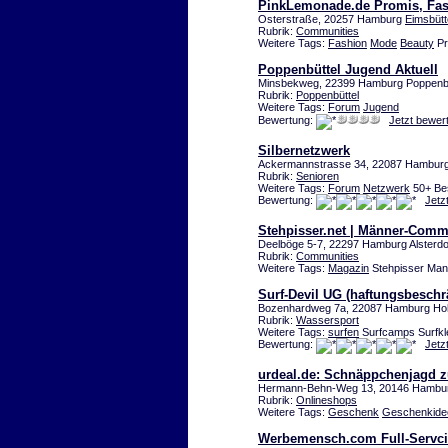
PinkLemonade.de Promis, Fas
Osterstraße, 20257 Hamburg
Eimsbütt
Rubrik:
Communities
Weitere Tags:
Fashion
Mode
Beauty
Pr
Poppenbüttel Jugend Aktuell
Minsbekweg, 22399 Hamburg Poppenbü
Rubrik:
Poppenbüttel
Weitere Tags:
Forum
Jugend
Bewertung:
Jetzt bewer
Silbernetzwerk
Ackermannstrasse 34, 22087 Hamburg
Rubrik:
Senioren
Weitere Tags:
Forum
Netzwerk
50+ Bes
Bewertung:
Jetz
Stehpisser.net | Männer-Comm
Deelböge 5-7, 22297 Hamburg Alsterdo
Rubrik:
Communities
Weitere Tags:
Magazin
Stehpisser Ma
Surf-Devil UG (haftungsbeschr
Bozenhardweg 7a, 22087 Hamburg Ho
Rubrik:
Wassersport
Weitere Tags:
surfen
Surfcamps Surfkle
Bewertung:
Jetz
urdeal.de: Schnäppchenjagd z
Hermann-Behn-Weg 13, 20146 Hambu
Rubrik:
Onlineshops
Weitere Tags:
Geschenk
Geschenkide
Werbemensch.com Full-Servc