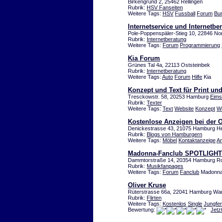
Birkengrund 2, 25462 Rellingen
Rubrik:
HSV Fanseiten
Weitere Tags:
HSV
Fussball
Forum
Bun
Internetservice und Internetb
Pole-Poppenspäler-Stieg 10, 22846 No
Rubrik:
Internetberatung
Weitere Tags:
Forum
Programmierung
Kia Forum
Grünes Tal 4a, 22113 Oststeinbek
Rubrik:
Internetberatung
Weitere Tags:
Auto
Forum
Hilfe
Kia
Konzept und Text für Print un
Tresckowstr. 58, 20253 Hamburg
Eims
Rubrik:
Texter
Weitere Tags:
Text
Website
Konzept
W
Kostenlose Anzeigen bei der
Denickestrasse 43, 21075 Hamburg He
Rubrik:
Blogs von Hamburgern
Weitere Tags:
Möbel
Kontaktanzeige
A
Madonna-Fanclub SPOTLIGHT
Dammtorstraße 14, 20354 Hamburg R
Rubrik:
Musikfanpages
Weitere Tags:
Forum
Fanclub
Madonn
Oliver Kruse
Rüterstrasse 66a, 22041 Hamburg W
Rubrik:
Flirten
Weitere Tags:
Kostenlos
Single
Jungfer
Bewertung:
Jetz