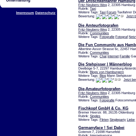
Unterhaltung
Der Droschkenfahrer Hamburg
Fritz-Neubers-Weg
2, 22305 Hamburg
Rubrik:
Taxi
Weitere Tags:
Taxi
Forum
Taxifahrer D
Impressum
Datenschutz
Bewertung:
Jetzt 
Die Amteurfotografen
Fritz-Neubers-Weg
2, 22305 Hamburg
Rubrik:
Communities
Weitere Tags:
Fotografie
Fotograf
Netz
Die Fun Community aus Hamb
Albertine-Assor-Strasse 6c, 22457 H
Rubrik:
Communities
Weitere Tags:
Chat
Internet
Familie
Gam
Die Stehpisser | Männerblog
Deelböge 5-7, 22297 Hamburg Alsterdo
Rubrik:
Blogs von Hamburgern
Weitere Tags:
Blog
Mann Stehpisser
Bewertung:
Jetzt b
Die-Amateurfotografen
Fritz-Neubers-Weg
2, 22305 Hamburg
Rubrik:
Communities
Weitere Tags:
Fotografie
Fotocommunity
Fischkopf GmbH & Co. KG
Bremer Heerstr. 88, 26135 Oldenburg
Rubrik:
Singles
Weitere Tags:
Flirten
Singleparty
Liebe
Germanyface ! Sei Dabei
Gotenstr.7, 21698 Harsefeld
Rubrik:
Internetservice