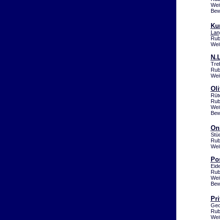
Wei
Bew
Ku
Lan
Rub
Wei
N.
Tre
Rub
Wei
Oli
Rüt
Rub
Wei
Bew
On
Stü
Rub
Wei
Pos
Eid
Rub
Wei
Bew
Pr
Geo
Rub
Wei