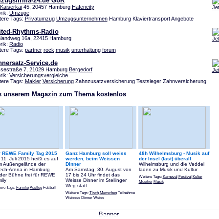
zugsfirma-24.de GbR
Kaiserkai
45, 20457 Hamburg
Hafencity
Je
rik:
Umzüge
tere Tags:
Privatumzug
Umzugsunternehmen
Hamburg Klaviertransport Angebote
ited-Rhythms-Radio
landweg 16a, 22415 Hamburg
Je
rik:
Radio
tere Tags:
partner
rock
musik
unterhaltung
forum
hnersatz-Service.de
sestraße 7, 21029 Hamburg
Bergedorf
Je
rik:
Versicherungsvergleiche
tere Tags:
Makler
Versicherung
Zahnzusatzversicherung Testsieger Zahnversicherung
s unserem
Magazin
zum Thema kostenlos
r REWE Family Tag 2015
Ganz Hamburg soll weiss
48h Wilhelmsburg - Musik auf
11. Juli 2015 heißt es auf
werden, beim Weissen
der Insel (fast) überall
 Außengelände der
Dinner
Wilhelmsburg und die Veddel
ech-Arena in Hamburg
Am Samstag, 30. August von
laden zu Musik und Kultur
der Bühne frei für REWE
17 bis 24 Uhr findet das
Weitere Tags:
Karneval
Festival
Kultur
ily
Weisse Dinner im Stellinger
Musiker
Musik
Weg statt
ere Tags:
Familie
Ausflug
Fußball
Weitere Tags:
Tisch
Menschen
Teilnahme
Weisses Dinner Weiss