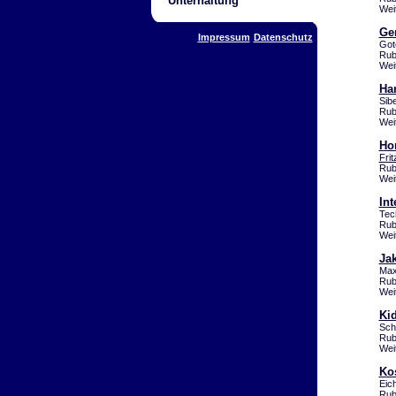
Unterhaltung
Wei
Ge
Impressum
Datenschutz
Got
Rub
Wei
Ha
Sib
Rub
Wei
Ho
Fri
Rub
Wei
Int
Tec
Rub
Wei
Ja
Max
Rub
Wei
Ki
Sch
Rub
Wei
Kos
Eic
Rub