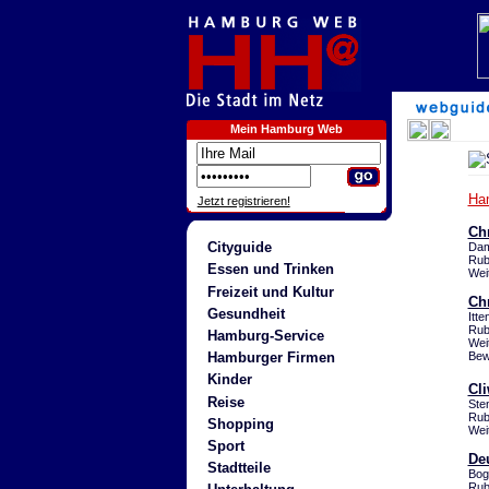
Mein Hamburg Web
Ha
Jetzt registrieren!
Ch
Cityguide
Dam
Rub
Essen und Trinken
Wei
Freizeit und Kultur
Chr
Gesundheit
Itt
Rub
Hamburg-Service
Wei
Bew
Hamburger Firmen
Kinder
Cl
Reise
Ste
Rub
Shopping
Wei
Sport
Deu
Stadtteile
Bog
Rub