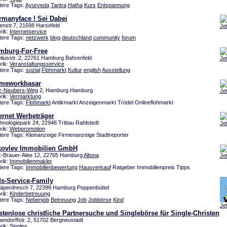
tere Tags:
Ayurveda
Tantra
Hatha
Kurs
Entspannung
rmanyface ! Sei Dabei
enstr.7, 21698 Harsefeld
Je
rik:
Internetservice
tere Tags:
netzwerk
blog
deutschland
community
forum
mburg-For-Free
eliusstr. 2, 22761 Hamburg Bahrenfeld
Je
rik:
Veranstaltungsservice
tere Tags:
sozial
Flohmarkt
Kultur
english
Ausstellung
meworkbasar
tz-Neubers-Weg
2, Hamburg Hamburg
Je
rik:
Vermarktung
tere Tags:
Flohmarkt
Antikmarkt Anzeigenmarkt Trödel Onlineflohmarkt
ernet Werbeträger
hnologiepark 24, 22946 Trittau Rahlstedt
Je
rik:
Webpromotion
tere Tags: Kleinanzeige Firmenanzeige Stadtreporter
kovlev Immobilien GmbH
-Brauer-Alee 12, 22765 Hamburg
Altona
Je
rik:
Immobilienmakler
tere Tags:
Immobilienbewertung
Hausverkauf
Ratgeber Immobilienpreis Tipps
ds-Service-Family
äperdresch 7, 22399 Hamburg Poppenbüttel
rik:
Kinderbetreuung
tere Tags:
Nebenjob
Betreuung
Job
Jobbörse
Kind
Je
tenlose christliche Partnersuche und Singlebörse für Single-Christen
hendorffstr. 2, 51702 Bergneustadt
rik:
Singles