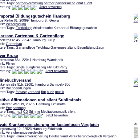
tere Tags:
partnervermittlung
partner
partnersuche
chat
sucht
ertung:
Jetzt bewerten
rsportal Bildungsgutschein Hamburg
ge Reihe
81, 20099 Hamburg
St. Georg
Je
rik:
Weiterbildung
tere Tags:
Fortbildung
Arbeitssuche Kursportal Bildungsgutschein
Larsson Gartenbau & Gartenpflege
belstrasse 45, 22547 Hamburg Lurup
Je
rik:
Gartenbau
tere Tags:
Gartenpflege
Teichbau
Gartengestaltung
Baumfällung
Zaun
ver Kruse
erstrasse 66a, 22041 Hamburg Wandsbek
rik:
Flirten
tere Tags:
Single
Jungfernstieg
Flirt
Bild
Party
ertung:
Jetzt bewerten
linebuchversand
ckenstraße 51b, 22081 Hamburg Barmbek-Süd
Je
rik:
Buchhandlungen
tere Tags:
fantasy
versand
film
buch
musik
itive Affirmationen und silent Subliminals
elstedter Weg 19, 20255 Hamburg
Eimsbüttel
rik:
Entspannung
tere Tags:
mp3
CD
Stimme
Meditationsmusik silent
ertung:
Jetzt bewerten
ivate Krankenversicherung im kostenlosen Vergleich
rginenweg 12, 22523 Hamburg Eidelstedt
rik:
Versicherungsvergleiche
tere Tags:
Krankenversicherung
Deutschland
Versicherungvergleich Vergleich