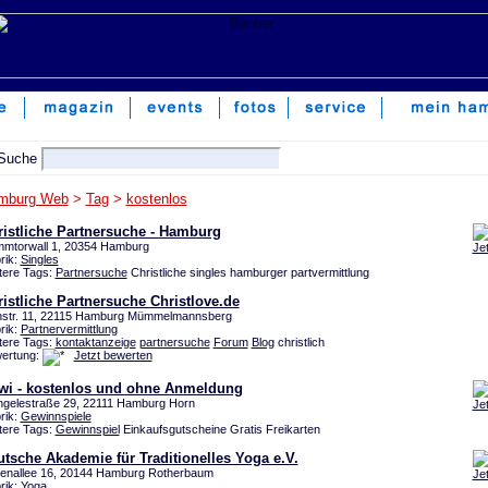
mburg Web
>
Tag
>
kostenlos
ristliche Partnersuche - Hamburg
mtorwall 1, 20354 Hamburg
Je
rik:
Singles
tere Tags:
Partnersuche
Christliche singles hamburger partvermittlung
istliche Partnersuche Christlove.de
enstr. 11, 22115 Hamburg Mümmelmannsberg
rik:
Partnervermittlung
tere Tags:
kontaktanzeige
partnersuche
Forum
Blog
christlich
ertung:
Jetzt bewerten
iwi - kostenlos und ohne Anmeldung
ngelestraße 29, 22111 Hamburg Horn
Je
rik:
Gewinnspiele
tere Tags:
Gewinnspiel
Einkaufsgutscheine Gratis Freikarten
tsche Akademie für Traditionelles Yoga e.V.
enallee 16, 20144 Hamburg Rotherbaum
Je
rik:
Yoga