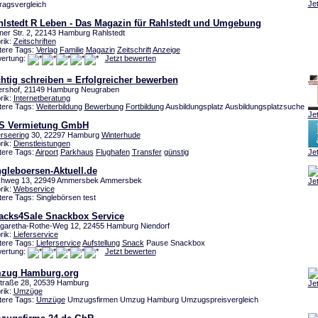
Je
tragsvergleich
hlstedt R Leben - Das Magazin für Rahlstedt und Umgebung
iner Str. 2, 22143 Hamburg Rahlstedt
rik:
Zeitschriften
tere Tags:
Verlag
Familie
Magazin
Zeitschrift
Anzeige
ertung:
Jetzt bewerten
htig schreiben = Erfolgreicher bewerben
ershof, 21149 Hamburg Neugraben
rik:
Internetberatung
tere Tags:
Weiterbildung
Bewerbung
Fortbildung
Ausbildungsplatz Ausbildungsplatzsuche
Je
S Vermietung GmbH
rseering
30, 22297 Hamburg
Winterhude
rik:
Dienstleistungen
tere Tags:
Airport
Parkhaus
Flughafen
Transfer
günstig
Je
gleboersen-Aktuell.de
chweg 13, 22949 Ammersbek Ammersbek
Je
rik:
Webservice
tere Tags: Singlebörsen test
acks4Sale Snackbox Service
garetha-Rothe-Weg 12, 22455 Hamburg Niendorf
rik:
Lieferservice
tere Tags:
Lieferservice
Aufstellung
Snack
Pause Snackbox
ertung:
Jetzt bewerten
zug Hamburg.org
lstraße 28, 20539 Hamburg
Je
rik:
Umzüge
tere Tags:
Umzüge
Umzugsfirmen Umzug Hamburg Umzugspreisvergleich