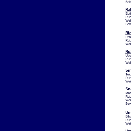
Bei
Ra
Eut
Rub
Wei
Bew
Ric
Pet
Rub
Wei
Ru
Übe
Rub
Wei
Sin
Tei
Rub
Wei
Sn
Mar
Rub
Wei
Bew
Um
Bil
Rub
Wei