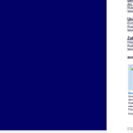
Um
Am 
Rub
Wei
Un
Erm
Rub
Wei
Za
Has
Rub
Wei
au
De
Am 
dem
Imt
wie
Fam
Weit