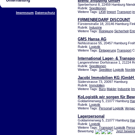
Unterhaltung
Blend Shipping GmbH
Sperberhorst 8, 22459 Hamburg Niend
Rubrik:
Speditionen
Weitere Tags:
LKW
Import
Transport
in
Impressum
Datenschutz
FIRMENBEDARF DISCOUNT
Fürstenstraße 18, 20146 Hamburg Fi
Rubrik:
Industrie
Weitere Tags:
Reinigung
Sicherheit
Ent
GMS Hansa AG
Nehlsstrasse 55, 20457 Hamburg Frei
Rubrik:
Logistik
Weitere Tags:
Einlagerung
Transport
Co
International Lager- & Transpo
Langenrehmer Dorfstrasse 1, 21224 R
Rubrik:
Speditionen
Weitere Tags:
Spedition
Logistik
Nordd
Jacobi Immobilien KG (GmbH 
Süderstrasse 73, 20097 Hamburg
Rubrik:
Immobilien
Weitere Tags:
Büro
Makler
Industrie
Im
KoLogistik wir sorgen für Be
Goldammerweg 5, 21077 Hamburg
Ha
Rubrik:
Logistik
Weitere Tags:
Personal
Logistik
Verpa
Lagerpersonal
Goldammerweg 5, 21077 Hamburg
Ha
Rubrik:
Logistik
Weitere Tags:
Transport
Logistik
Perso
Bewertung:
Jetzt bewert