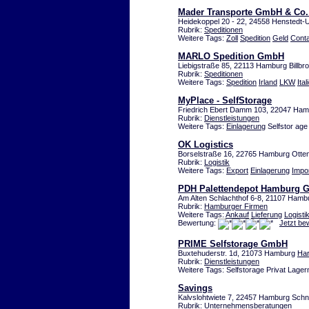
Mader Transporte GmbH & Co
Heidekoppel 20 - 22, 24558 Henstedt-
Rubrik:
Speditionen
Weitere Tags:
Zoll
Spedition
Geld
Conta
MARLO Spedition GmbH
Liebigstraße 85, 22113 Hamburg Billbr
Rubrik:
Speditionen
Weitere Tags:
Spedition
Irland
LKW
Ital
MyPlace - SelfStorage
Friedrich Ebert Damm 103, 22047 Ha
Rubrik:
Dienstleistungen
Weitere Tags:
Einlagerung
Selfstor ag
OK Logistics
Borselstraße 16, 22765 Hamburg Otte
Rubrik:
Logistik
Weitere Tags:
Export
Einlagerung
Impo
PDH Palettendepot Hamburg
Am Alten Schlachthof 6-8, 21107 Hamb
Rubrik:
Hamburger Firmen
Weitere Tags:
Ankauf
Lieferung
Logisti
Bewertung:
Jetzt be
PRIME Selfstorage GmbH
Buxtehuderstr. 1d, 21073 Hamburg
Ha
Rubrik:
Dienstleistungen
Weitere Tags: Selfstorage Privat Lager
Savings
Kalvslohtwiete 7, 22457 Hamburg Schn
Rubrik:
Unternehmensberatungen