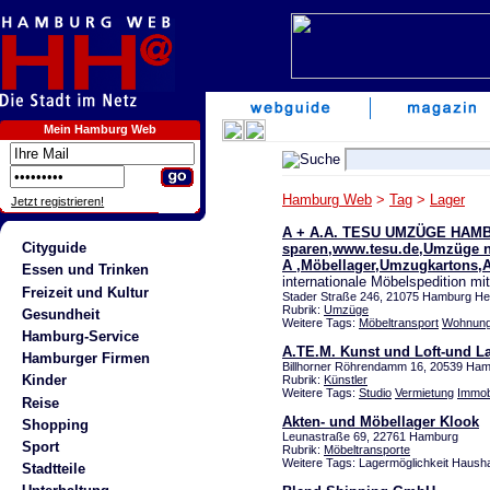
Mein Hamburg Web
Hamburg Web
>
Tag
>
Lager
Jetzt registrieren!
A + A.A. TESU UMZÜGE HA
Cityguide
sparen,www.tesu.de,Umzüge n
A ,Möbellager,Umzugkartons,A
Essen und Trinken
internationale Möbelspedition mit
Freizeit und Kultur
Stader Straße 246, 21075 Hamburg He
Rubrik:
Umzüge
Gesundheit
Weitere Tags:
Möbeltransport
Wohnun
Hamburg-Service
A.TE.M. Kunst und Loft-und L
Hamburger Firmen
Billhorner Röhrendamm 16, 20539 Ham
Kinder
Rubrik:
Künstler
Weitere Tags:
Studio
Vermietung
Immob
Reise
Akten- und Möbellager Klook
Shopping
Leunastraße 69, 22761 Hamburg
Sport
Rubrik:
Möbeltransporte
Weitere Tags: Lagermöglichkeit Haush
Stadtteile