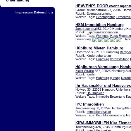
Unterhaltung
HEAVEN\'S DOOR event agen
Große Reichenstraße 27, 22087 Hambu
Impressum
Datenschutz
Rubrik:
Eventausstattung
Weitere Tags:
Eventagentur
Firmenfeie
HSM-Immobilien Hamburg
Jungfrauenthal
53, 20149 Hamburg Ha
Rubrik:
Eigentumswohnungen
Weitere Tags:
Wohnung
Haus
Eigentu
Bewertung:
Jetz
Hüpfburg Mieten Hamburg
Osterrade 35, 21031 Hamburg
Bergedo
Rubrik:
Kindergeburtstag
Weitere Tags:
Hüpfburg
Veranstaltung
Hüpfburgen Vermietung Hamb
Kieler Straße
357, 22525 Hamburg Stel
Rubrik:
Kinder
Weitere Tags:
Hüpfburg
günstig
Nordde
Ihr Hausmakler und Hausverwa
Hofweg
33, 22303 Hamburg Uhlenhors
Rubrik:
Hausmakler
Weitere Tags:
Immobilie
Bewertung
Kau
IPC Immobilien
Jungfernstieg
38, 20354 Hamburg Altst
Rubrik:
Immobilienmakler
Weitere Tags:
Kauf
Modernisierung
Imm
KIRA-IMMOBILIEN Kira Zieme
Teutonenweg 42A, 22453 Hamburg Nie
Rubrik:
Immobilienmakler