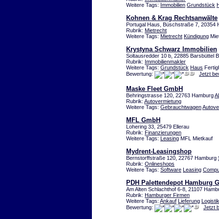
Weitere Tags:
Immobilien
Grundstück
Kohnen & Krag Rechtsanwälte
Portugal Haus, Büschstraße 7, 20354
Rubrik:
Mietrecht
Weitere Tags:
Mietrecht
Kündigung
Miet
Krystyna Schwarz Immobilien
Soltausredder 10 b, 22885 Barsbüttel B
Rubrik:
Immobilienmakler
Weitere Tags:
Grundstück
Haus
Fertig
Bewertung:
Jetzt b
Maske Fleet GmbH
Behringstrasse 120, 22763 Hamburg
A
Rubrik:
Autovermietung
Weitere Tags:
Gebrauchtwagen
Autove
MFL GmbH
Lohering 33, 25479 Ellerau
Rubrik:
Finanzierungen
Weitere Tags:
Leasing
MFL Mietkauf
Mydrent-Leasingshop
Bernstorffstraße 120, 22767 Hamburg
Rubrik:
Onlineshops
Weitere Tags:
Software
Leasing
Compu
PDH Palettendepot Hamburg
Am Alten Schlachthof 6-8, 21107 Hamb
Rubrik:
Hamburger Firmen
Weitere Tags:
Ankauf
Lieferung
Logisti
Bewertung:
Jetzt 