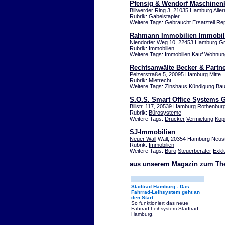
Pfensig & Wendorf Maschinen
Billwerder Ring 3, 21035 Hamburg Alle
Rubrik:
Gabelstapler
Weitere Tags:
Gebraucht
Ersatzteil
Rep
Rahmann Immobilien Immobil
Niendorfer Weg 10, 22453 Hamburg Gr
Rubrik:
Immobilien
Weitere Tags:
Immobilien
Kauf
Wohnun
Rechtsanwälte Becker & Partn
Pelzerstraße 5, 20095 Hamburg Mitte
Rubrik:
Mietrecht
Weitere Tags:
Zinshaus
Kündigung
Bau
S.O.S. Smart Office Systems
Billstr. 117, 20539 Hamburg Rothenbur
Rubrik:
Bürosysteme
Weitere Tags:
Drucker
Vermietung
Kop
SJ-Immobilien
Neuer Wall
Wall, 20354 Hamburg Neus
Rubrik:
Immobilien
Weitere Tags:
Büro
Steuerberater
Exkl
aus unserem
Magazin
zum The
Stadtrad Hamburg - Das
Fahrrad-Leihsystem geht an
den Start
So funktioniert das neue
Fahrrad-Leihsystem Stadtrad
Hamburg.