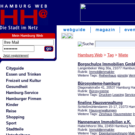
Mein Hamburg Web
Hamburg Web
>
Tag
>
Miete
Jetzt registrieren!
Borgschulze Immobilien Gmb
Cityguide
Langenbeker Weg 30a, 21077 Hambur
Rubrik:
Immobilienmakler
Essen und Trinken
Weitere Tags:
Reihenhaus
günstig
Ver
Freizeit und Kultur
Bürosysteme-hamburg
Gesundheit
Diagonalstraße 41, 20537 Hamburg 
Rubrik:
Bürosysteme
Hamburg-Service
Weitere Tags:
Drucken
Leasing
Servic
Hamburger Firmen
fineline Hausverwaltung
Kinder
Schloßmühlendamm 15-17, 21073 Ha
Rubrik:
Hausverwaltungen
Reise
Weitere Tags:
Zinshaus
Hausmeister
I
Shopping
Hannemann Immobilien e.K.
Sport
Habichthorst 38a, 22459 Hamburg Nien
Stadtteile
Rubrik:
Immobilienmakler
Weitere Tags:
Eigentumswohnung
Makl