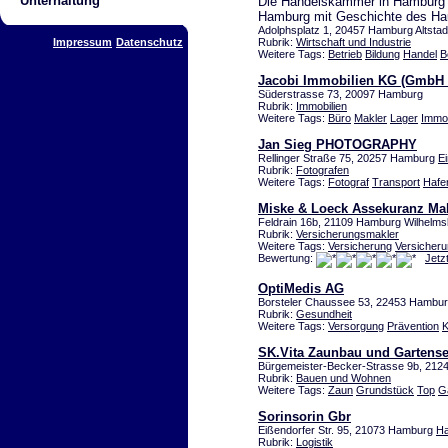
Unterhaltung
Die Handelskammer in Hamburg - 
Hamburg mit Geschichte des H
Adolphsplatz 1, 20457 Hamburg Altstad
Impressum
Datenschutz
Rubrik:
Wirtschaft und Industrie
Weitere Tags:
Betrieb
Bildung
Handel
B
Jacobi Immobilien KG (GmbH 
Süderstrasse 73, 20097 Hamburg
Rubrik:
Immobilien
Weitere Tags:
Büro
Makler
Lager
Immob
Jan Sieg PHOTOGRAPHY
Rellinger Straße 75, 20257 Hamburg
Ei
Rubrik:
Fotografen
Weitere Tags:
Fotograf
Transport
Hafe
Miske & Loeck Assekuranz M
Feldrain 16b, 21109 Hamburg Wilhelms
Rubrik:
Versicherungsmakler
Weitere Tags:
Versicherung
Versicher
Bewertung:
Jetz
OptiMedis AG
Borsteler Chaussee 53, 22453 Hambur
Rubrik:
Gesundheit
Weitere Tags:
Versorgung
Prävention
K
SK.Vita Zaunbau und Gartense
Bürgemeister-Becker-Strasse 9b, 212
Rubrik:
Bauen und Wohnen
Weitere Tags:
Zaun
Grundstück
Top
G
Sorinsorin Gbr
Eißendorfer Str. 95, 21073 Hamburg
Ha
Rubrik:
Logistik