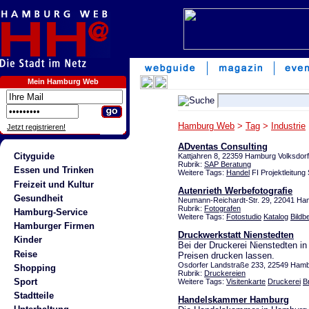
Mein Hamburg Web
Hamburg Web
>
Tag
>
Industrie
Jetzt registrieren!
ADventas Consulting
Cityguide
Kattjahren 8, 22359 Hamburg Volksdorf
Rubrik:
SAP Beratung
Essen und Trinken
Weitere Tags:
Handel
FI Projektleitung
Freizeit und Kultur
Autenrieth Werbefotografie
Gesundheit
Neumann-Reichardt-Str. 29, 22041 Ha
Rubrik:
Fotografen
Hamburg-Service
Weitere Tags:
Fotostudio
Katalog
Bildb
Hamburger Firmen
Druckwerkstatt Nienstedten
Kinder
Bei der Druckerei Nienstedten i
Reise
Preisen drucken lassen.
Osdorfer Landstraße 233, 22549 Ham
Shopping
Rubrik:
Druckereien
Sport
Weitere Tags:
Visitenkarte
Druckerei
B
Stadtteile
Handelskammer Hamburg