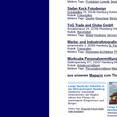
Weitere Tags:
Produktion
Logistik
Spedi
Stefan Kock Fotodesign
Grindelallee
33, 20146 Hamburg Roth
Rubrik:
Fotostudios
Weitere Tags:
Design
Reportage
Werb
TnG Trade and Globe GmbH
Arnoldstrasse 24, 22765 Pinneberg Ot
Rubrik:
Büromöbel
Weitere Tags:
Möbel
Insolvenz
Service
Werbe- und Industriefotografie
annenstraße 1, 20359 Hamburg
St. Pau
Rubrik:
Fotografen
Weitere Tags:
Reportage
Architektur
P
Workcube Personalvermittlung
Süderquerweg 377, 21037 Hamburg Ki
Rubrik:
Arbeitsvermittlung
Weitere Tags:
Personalvermittlung
Mita
aus unserem
Magazin
zum The
Lange Nacht der Industrie in
der Metropolregion Hamburg
Zahlreiche industrielle
Unternehmen der Region
öffnen ihre Pforten für
interessierte Bürgerinnen und
Bürger.
Lange N
Weitere Tags:
Wirtschaft
Führung
Arbeit
Hambur
Hafen
Ausbildung
Arbeits
Auszubi