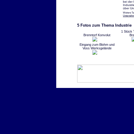
bei der
Industr
über Un
Weitere T
Unterneh
5 Fotos zum Thema Industrie
1 Stück 
Brenntorf Konvolut
Bre
Eingang zum Blohm und
Voss Werksgelände