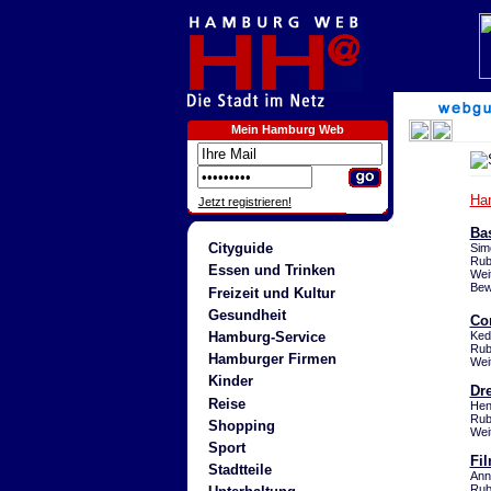
Mein Hamburg Web
Ha
Jetzt registrieren!
Ba
Cityguide
Sim
Rub
Essen und Trinken
Wei
Bew
Freizeit und Kultur
Gesundheit
Co
Hamburg-Service
Ked
Rub
Hamburger Firmen
Wei
Kinder
Dr
Reise
Hen
Rub
Shopping
Wei
Sport
Fi
Stadtteile
Ann
Rub