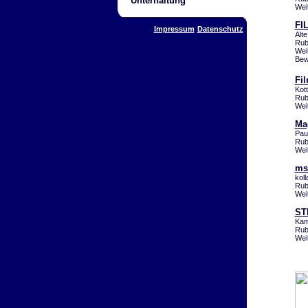
Unterhaltung
Wei
FI
Impressum
Datenschutz
Alt
Rub
Wei
Bew
Fi
Kot
Rub
Wei
Ma
Pau
Rub
Wei
ms
kol
Rub
Wei
ST
Kam
Rub
Wei