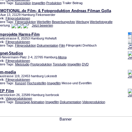
tere Tags:
Konzeption
Imagefilm
Produktion
Trailer Beitrag
LMOTIONAL.de Film- & Fotoproduktion Andreas Filman Golla
e Aue 13, 21129 Hamburg Finkenwerder
rik:
Filmproduktionen
tere Tags:
Filmproduktion
Werbefilm
Bewerbungsfoto
Werbung
Werbefotografie
ertung:
Jetzt bewerten
lmprojekte Harms-Film
twitzstrasse 8, 20253 Hamburg Hoheluft
rik:
Filmproduktionen
tere Tags:
Filmproduktion
Dokumentation
Film
Filmprojekt Drehbuch
Je
gnet-Studios
l-Nevermann-Platz 2-4, 22765 Hamburg
Altona
Je
rik:
Filmproduktionen
tere Tags:
Mietstudio
Postproduktion
Tonstudio
Imagefilm
DVD
m-media
laustrasse 119, 22453 hamburg Lokstedt
Je
rik:
Filmproduktionen
tere Tags:
Konzert
Hochzeitsfilm
Imagefilm
Messe-und Eventfilm
EP Film
erstücken 26, 22589 Hamburg Iserbrook
Je
rik:
Videoproduktionen
tere Tags:
Reportage
Animation
Imagefilm
Dokumentation
Videoproduktion