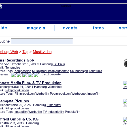
mburg Web
>
Tag
>
Musikvideo
sis Recordings GbR
on-Von-Utrecht-Str. 1, 20359 Hamburg
St. Pauli
rik:
Tonstudios
tere Tags:
Komposition
Musikproduktion
Aufnahme
Sounddesign
Tonstudio
ertung:
Jetzt bewerten
ntrast Media Film- & TV Produktion
enburgstraße 44, 22041 Hamburg Wandsbek
Je
rik:
Filmproduktionen
tere Tags:
Filmproduktion
Werbefilm
Postproduktion
Werbespot
Imagefilm
eamgate Pictures
riettenstraße 26, 20259 Hamburg
Eimsbüttel
Je
rik:
Filmproduktionen
tere Tags:
Imagefilm
Werbefilm
TV
Industriefilm
Produktfilm
lmfeld GmbH & Co. KG
enstraße 3, 20359 Hamburg
Je
rik:
Filmproduktionen