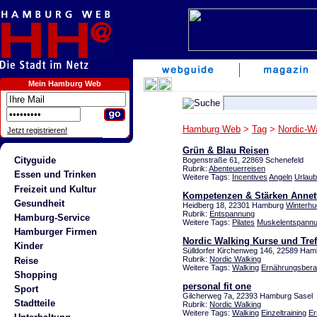
Mein Hamburg Web
Hamburg Web
>
Tag
>
Nordic-W
Jetzt registrieren!
Grün & Blau Reisen
Cityguide
Bogenstraße 61, 22869 Schenefeld
Rubrik:
Abenteuerreisen
Essen und Trinken
Weitere Tags:
Incentives
Angeln
Urlaub
Freizeit und Kultur
Kompetenzen & Stärken Annet
Gesundheit
Heidberg 18, 22301 Hamburg
Winterhu
Rubrik:
Entspannung
Hamburg-Service
Weitere Tags:
Pilates
Muskelentspann
Hamburger Firmen
Nordic Walking Kurse und Tref
Kinder
Sülldorfer Kirchenweg 146, 22589 Ha
Rubrik:
Nordic Walking
Reise
Weitere Tags:
Walking
Ernährungsbera
Shopping
personal fit one
Sport
Gilcherweg 7a, 22393 Hamburg Sasel
Stadtteile
Rubrik:
Nordic Walking
Weitere Tags:
Walking
Einzeltraining
Er