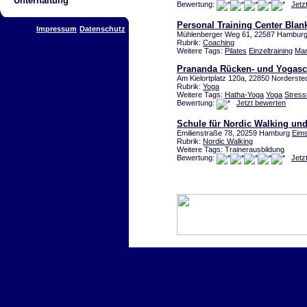
Unterhaltung
Bewertung:
Jetz
Personal Training Center Blan
Impressum
Datenschutz
Mühlenberger Weg 61, 22587 Hamburg
Rubrik:
Coaching
Weitere Tags:
Pilates
Einzeltraining
Mar
Prananda Rücken- und Yogasc
Am Kielortplatz 120a, 22850 Norderste
Rubrik:
Yoga
Weitere Tags:
Hatha-Yoga
Yoga
Stres
Bewertung:
Jetzt bewerten
Schule für Nordic Walking un
Emilienstraße 78, 20259 Hamburg
Eims
Rubrik:
Nordic Walking
Weitere Tags: Trainerausbildung
Bewertung:
Jetz