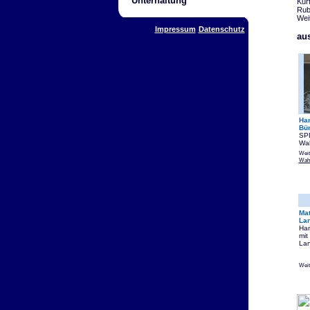
Unterhaltung
Kur
Rub
Wei
Impressum
Datenschutz
au
Ha
Bür
SPD
Wah
Weit
Wah
Mat
La
Ham
mit
Lan
Weit