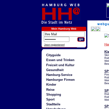
Mein Hamburg Web
Ha
Jetzt registrieren!
Kl
Cityguide
Slo
Rub
Essen und Trinken
Wei
Bew
Freizeit und Kultur
Gesundheit
SPD
Hamburg-Service
Pos
Rub
Hamburger Firmen
Wei
Bew
Kinder
Reise
SP
Rüd
Shopping
Rub
Sport
Wei
Stadtteile
SP