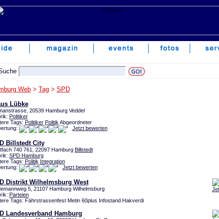
mburg Web
>
Tag
>
SPD
aus Lübke
manstrasse, 20539 Hamburg Veddel
rik:
Politiker
tere Tags:
Politiker
Politik
Abgeordneter
ertung:
Jetzt bewerten
 Billstedt City
tfach 740 761, 22097 Hamburg
Billstedt
rik:
SPD Hamburg
tere Tags:
Politik
Integration
ertung:
Jetzt bewerten
D Distrikt Wilhelmsburg West
emannweg 5, 21107 Hamburg Wilhelmsburg
Je
rik:
Parteien
tere Tags: Fährstrassenfest Metin 60plus Infostand Hakverdi
D Landesverband Hamburg