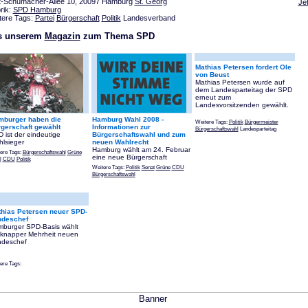
t-Schumacher-Allee 10, 20097 Hamburg
St. Georg
Je
rik:
SPD Hamburg
tere Tags:
Partei
Bürgerschaft
Politik
Landesverband
s unserem
Magazin
zum Thema SPD
Mathias Petersen fordert Ole
von Beust
Mathias Petersen wurde auf
dem Landesparteitag der SPD
erneut zum
Landesvorsitzenden gewählt.
mburger haben die
Hamburg Wahl 2008 -
Weitere Tags:
Politik
Bürgermeister
gerschaft gewählt
Informationen zur
Bürgerschaftswahl
Landesparteitag
 ist der eindeutige
Bürgerschaftswahl und zum
lsieger
neuen Wahlrecht
Hamburg wählt am 24. Februar
ere Tags:
Bürgerschaftswahl
Grüne
eine neue Bürgerschaft
l
CDU
Politik
Weitere Tags:
Politik
Senat
Grüne
CDU
Bürgerschaftswahl
hias Petersen neuer SPD-
ndeschef
burger SPD-Basis wählt
 knapper Mehrheit neuen
deschef
ere Tags: