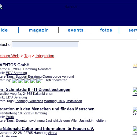
mburg Web
>
Tag
>
Integration
VENTOS GmbH
tertor 18, 20095 Hamburg Neustadt
rik:
EDV-Beratung
tere Tags:
Support
Beratung
Opensource von und
ertung:
Jetzt bewerten
rn Schmitzdorff - IT-Dienstleistungen
walbenweg 4a, 24568 Kaltenkirchen
Je
rik:
EDV-Beratung
tere Tags:
Planung
Sicherheit
Wartung
Linux
Installation
tegration mit den Menschen und für den Menschen
rendorfweg 10, 22119 Hamburg
Je
rik:
Politik
tere Tags:
Eigentumswohnung
Jasinski.de.com Villen Jasinski- mobilien
erNationale Cultur und Information für Frauen e.V.
ßstrasse 22-28, 22765 Hamburg
Altona
Je
rik:
Vereine