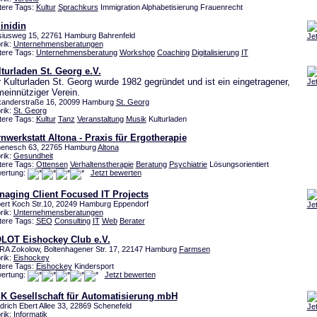
tere Tags:
Kultur
Sprachkurs
Immigration Alphabetisierung Frauenrecht
- inidin
siusweg 15, 22761 Hamburg Bahrenfeld
Je
rik:
Unternehmensberatungen
tere Tags:
Unternehmensberatung
Workshop
Coaching
Digitalisierung
IT
turladen St. Georg e.V.
 Kulturladen St. Georg wurde 1982 gegründet und ist ein eingetragener,
Je
einnütziger Verein.
xanderstraße 16, 20099 Hamburg
St. Georg
rik:
St. Georg
tere Tags:
Kultur
Tanz
Veranstaltung
Musik
Kulturladen
nwerkstatt Altona - Praxis für Ergotherapie
enesch 63, 22765 Hamburg
Altona
rik:
Gesundheit
tere Tags:
Ottensen
Verhaltenstherapie
Beratung
Psychiatrie
Lösungsorientiert
ertung:
Jetzt bewerten
naging Client Focused IT Projects
ert Koch Str.10, 20249 Hamburg Eppendorf
Je
rik:
Unternehmensberatungen
tere Tags:
SEO
Consulting
IT
Web
Berater
LOT Eishockey Club e.V.
 RA Zokolow, Boltenhagener Str. 17, 22147 Hamburg
Farmsen
rik:
Eishockey
tere Tags:
Eishockey
Kindersport
ertung:
Jetzt bewerten
K Gesellschaft für Automatisierung mbH
edrich Ebert Allee 33, 22869 Schenefeld
Je
rik:
Informatik