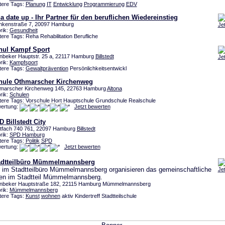
tere Tags:
Planung
IT
Entwicklung
Programmierung
EDV
a date up - Ihr Partner für den beruflichen Wiedereinstieg
nkenstraße 7, 20097 Hamburg
Je
rik:
Gesundheit
ere Tags: Reha Rehabilitation Berufliche
hul Kampf Sport
inbeker Hauptstr. 25 a, 22117 Hamburg
Billstedt
Je
rik:
Kampfsport
tere Tags:
Gewaltprävention
Persönlichkeitsentwickl
hule Othmarscher Kirchenweg
marscher Kirchenweg 145, 22763 Hamburg
Altona
rik:
Schulen
tere Tags: Vorschule Hort Hauptschule Grundschule Realschule
ertung:
Jetzt bewerten
 Billstedt City
tfach 740 761, 22097 Hamburg
Billstedt
rik:
SPD Hamburg
tere Tags:
Politik
SPD
ertung:
Jetzt bewerten
adtteilbüro Mümmelmannsberg
 im Stadtteilbüro Mümmelmannsberg organisieren das gemeinschaftliche
Je
en im Stadtteil Mümmelmannsberg.
inbeker Hauptstraße 182, 22115 Hamburg Mümmelmannsberg
rik:
Mümmelmannsberg
tere Tags:
Kunst
wohnen
aktiv Kindertreff Stadtteilschule