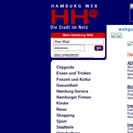
Mein Hamburg Web
Ha
Jetzt registrieren!
AD
Cityguide
Als
Rub
Essen und Trinken
Wei
Bew
Freizeit und Kultur
Gesundheit
Bjö
Hamburg-Service
Sch
Rub
Hamburger Firmen
Wei
Kinder
In
Reise
Dah
Rub
Shopping
Wei
Sport
Int
Stadtteile
Zei
Rub