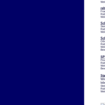
Wei
reh
Fra
Rub
Weit
Sc
Ste
Rub
Wei
Sc
Oth
Rub
Wei
Bew
SPD
Pos
Rub
Wei
Bew
St
Wir
leb
Ste
Rub
Wei