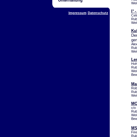
Unterhaltung
Wei
I³ 
Impressum
Datenschutz
Cel
Rub
Wei
Kul
Der
gem
Ale
Rub
Wei
Ler
Hoh
Rub
Wei
Bew
Ma
Rob
Rub
Wei
MO
c/o
Rub
Wei
Bew
MS
Fir
Rub