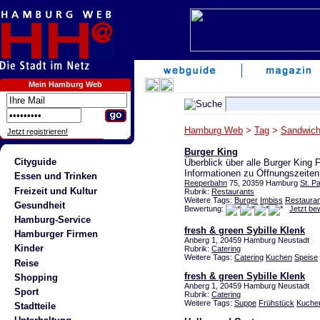
Mein Hamburg Web
Hamburg Web
>
Tag
>
Sandwic
Jetzt registrieren!
Burger King
Cityguide
Überblick über alle Burger King
Informationen zu Öffnungszeite
Essen und Trinken
Reeperbahn
75, 20359 Hamburg
St. Pa
Freizeit und Kultur
Rubrik:
Restaurants
Weitere Tags:
Burger
Imbiss
Restauran
Gesundheit
Bewertung:
Jetzt be
Hamburg-Service
fresh & green Sybille Klenk
Hamburger Firmen
Anberg 1, 20459 Hamburg Neustadt
Kinder
Rubrik:
Catering
Weitere Tags:
Catering
Kuchen
Speise
Reise
fresh & green Sybille Klenk
Shopping
Anberg 1, 20459 Hamburg Neustadt
Sport
Rubrik:
Catering
Weitere Tags:
Suppe
Frühstück
Kuche
Stadtteile