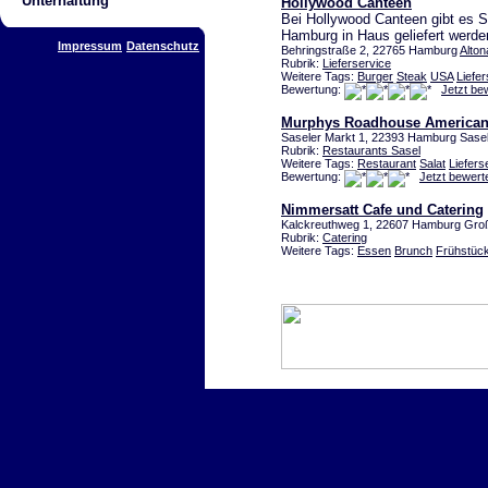
Unterhaltung
Hollywood Canteen
Bei Hollywood Canteen gibt es S
Hamburg in Haus geliefert werde
Impressum
Datenschutz
Behringstraße 2, 22765 Hamburg
Alton
Rubrik:
Lieferservice
Weitere Tags:
Burger
Steak
USA
Liefe
Bewertung:
Jetzt be
Murphys Roadhouse American 
Saseler Markt 1, 22393 Hamburg Sase
Rubrik:
Restaurants Sasel
Weitere Tags:
Restaurant
Salat
Liefers
Bewertung:
Jetzt bewert
Nimmersatt Cafe und Catering
Kalckreuthweg 1, 22607 Hamburg Groß
Rubrik:
Catering
Weitere Tags:
Essen
Brunch
Frühstüc