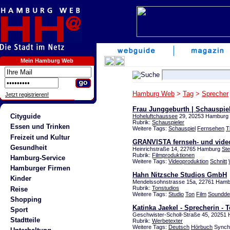
Mein Hamburg Web
Hamburg Web
>
Tag
>
Sprecher
Jetzt registrieren!
Frau Junggeburth | Schauspie
Cityguide
Hoheluftchaussee
29, 20253 Hamburg 
Rubrik:
Schauspieler
Essen und Trinken
Weitere Tags:
Schauspiel
Fernsehen
T
Freizeit und Kultur
GRANVISTA fernseh- und vide
Gesundheit
Heinrichstraße 14, 22765 Hamburg
St
Rubrik:
Filmproduktionen
Hamburg-Service
Weitere Tags:
Videoproduktion
Schnitt
Hamburger Firmen
Hahn Nitzsche Studios GmbH
Kinder
Mendelssohnstrasse 15a, 22761 Hamb
Rubrik:
Tonstudios
Reise
Weitere Tags:
Studio
Ton
Film
Soundde
Shopping
Katinka Jaekel - Sprecherin - T
Sport
Geschwister-Scholl-Straße 45, 20251
Stadtteile
Rubrik:
Werbetexter
Weitere Tags:
Deutsch
Hörbuch
Synchr