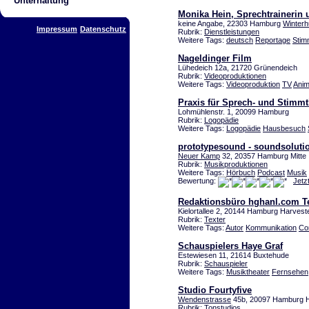
Unterhaltung
Monika Hein, Sprechtrainerin 
keine Angabe, 22303 Hamburg
Winter
Impressum
Datenschutz
Rubrik:
Dienstleistungen
Weitere Tags:
deutsch
Reportage
Stim
Nageldinger Film
Lühedeich 12a, 21720 Grünendeich
Rubrik:
Videoproduktionen
Weitere Tags:
Videoproduktion
TV
Anim
Praxis für Sprech- und Stimmt
Lohmühlenstr. 1, 20099 Hamburg
Rubrik:
Logopädie
Weitere Tags:
Logopädie
Hausbesuch
prototypesound - soundsolutio
Neuer Kamp
32, 20357 Hamburg Mitte
Rubrik:
Musikproduktionen
Weitere Tags:
Hörbuch
Podcast
Musik
Bewertung:
Jetz
Redaktionsbüro hghanl.com T
Kielortallee 2, 20144 Hamburg Harves
Rubrik:
Texter
Weitere Tags:
Autor
Kommunikation
Co
Schauspielers Haye Graf
Estewiesen 11, 21614 Buxtehude
Rubrik:
Schauspieler
Weitere Tags:
Musiktheater
Fernsehen
Studio Fourtyfive
Wendenstrasse
45b, 20097 Hamburg 
Rubrik:
Tonstudios