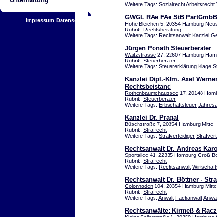
Unterhaltung
Weitere Tags:
Sozialrecht
Arbeitsrecht
GWGL RAe FAe StB PartGmbB R
Impressum
Datenschutz
Hohe Bleichen 5, 20354 Hamburg Neus
Rubrik:
Rechtsberatung
Weitere Tags:
Rechtsanwalt
Kanzlei
Ge
Jürgen Ponath Steuerberater
Waitzstrasse
27, 22607 Hamburg Ham
Rubrik:
Steuerberater
Weitere Tags:
Steuererklärung
Klage
S
Kanzlei Dipl.-Kfm. Axel Werner,
Rechtsbeistand
Rothenbaumchaussee
17, 20148 Ham
Rubrik:
Steuerberater
Weitere Tags:
Erbschaftsteuer
Jahres
Kanzlei Dr. Pragal
Büschstraße 7, 20354 Hamburg Mitte
Rubrik:
Strafrecht
Weitere Tags:
Strafverteidiger
Strafver
Rechtsanwalt Dr. Andreas Karo
Sportallee 41, 22335 Hamburg Groß Bo
Rubrik:
Strafrecht
Weitere Tags:
Rechtsanwalt
Wirtschaft
Rechtsanwalt Dr. Böttner - Stra
Colonnaden
104, 20354 Hamburg Mitte
Rubrik:
Strafrecht
Weitere Tags:
Anwalt
Fachanwalt
Anwal
Rechtsanwälte: Kirmeß & Racze