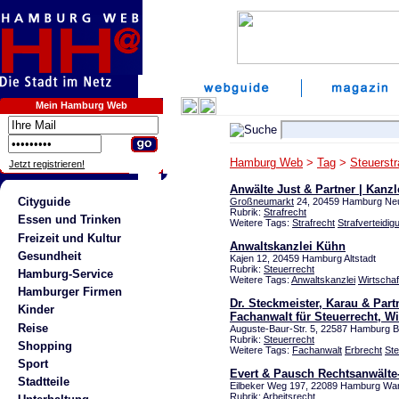
Mein Hamburg Web
Hamburg Web
>
Tag
>
Steuerstr
Jetzt registrieren!
Anwälte Just & Partner | Kanzle
Cityguide
Großneumarkt
24, 20459 Hamburg Neu
Rubrik:
Strafrecht
Essen und Trinken
Weitere Tags:
Strafrecht
Strafverteidig
Freizeit und Kultur
Anwaltskanzlei Kühn
Gesundheit
Kajen 12, 20459 Hamburg Altstadt
Rubrik:
Steuerrecht
Hamburg-Service
Weitere Tags:
Anwaltskanzlei
Wirtschaf
Hamburger Firmen
Dr. Steckmeister, Karau & Part
Kinder
Fachanwalt für Steuerrecht, Wi
Reise
Auguste-Baur-Str. 5, 22587 Hamburg 
Rubrik:
Steuerrecht
Shopping
Weitere Tags:
Fachanwalt
Erbrecht
Ste
Sport
Evert & Pausch Rechtsanwälte-
Stadtteile
Eilbeker Weg 197, 22089 Hamburg W
Rubrik:
Arbeitsrecht