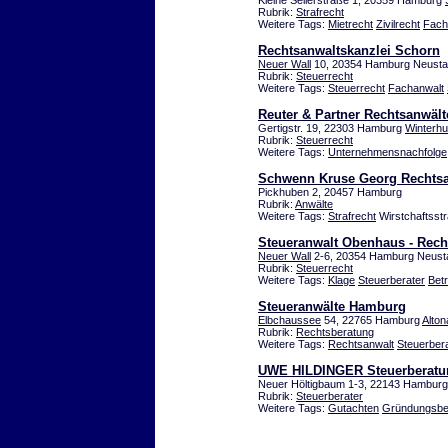
Kleine Seilerstraße 1, 20359 Hamburg
Rubrik:
Strafrecht
Weitere Tags:
Mietrecht
Zivilrecht
Fach
Rechtsanwaltskanzlei Schorn
Neuer Wall
10, 20354 Hamburg Neusta
Rubrik:
Steuerrecht
Weitere Tags:
Steuerrecht
Fachanwalt
Reuter & Partner Rechtsanwält
Gertigstr. 19, 22303 Hamburg
Winterh
Rubrik:
Steuerrecht
Weitere Tags:
Unternehmensnachfolge
Schwenn Kruse Georg Rechts
Pickhuben 2, 20457 Hamburg
Rubrik:
Anwälte
Weitere Tags:
Strafrecht
Wirstchaftsstr
Steueranwalt Obenhaus - Rech
Neuer Wall
2-6, 20354 Hamburg Neust
Rubrik:
Steuerrecht
Weitere Tags:
Klage
Steuerberater
Bet
Steueranwälte Hamburg
Elbchaussee
54, 22765 Hamburg
Alton
Rubrik:
Rechtsberatung
Weitere Tags:
Rechtsanwalt
Steuerber
UWE HILDINGER Steuerberatu
Neuer Höltigbaum 1-3, 22143 Hamburg
Rubrik:
Steuerberater
Weitere Tags:
Gutachten
Gründungsbe