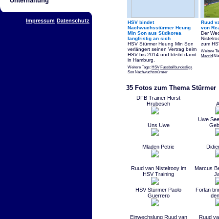
Unterhaltung
Impressum
Datenschutz
HSV bindet
Ruud v
Nachwuchsstürmer Heung
von Re
Min Son aus Südkorea
Der Wec
langfristig an sich
Nistelr
HSV Stürmer Heung Min Son
zum HSV
verlängert seinen Vertrag beim
Weitere T
HSV bis 2014 und bleibt damit
Madrid
Nie
in Hamburg.
Weitere Tags:
HSV
Fussballbundesliga
Son Nachwuchsstürmer
35 Fotos zum Thema Stürmer
DFB Trainer Horst
Hrubesch
A
Uwe Seel
Uns Uwe
Geb
Mladen Petric
Didie
Ruud van Nistelrooy im
Marcus Be
HSV Training
Ja
HSV Stürmer Paolo
Forlan br
Guerrero
den
Einwechslung Ruud van
Ruud van