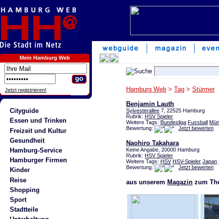
Mein Hamburg Web
Hamburg Web
>
Tag
>
Stürmer
Jetzt registrieren!
Benjamin Lauth
Cityguide
Sylvesterallee
7, 22525 Hamburg
Rubrik:
HSV Spieler
Essen und Trinken
Weitere Tags:
Bundesliga
Fussball
Mün
Bewertung:
Jetzt bewerten
Freizeit und Kultur
Gesundheit
Naohiro Takahara
Hamburg-Service
Keine Angabe, 20000 Hamburg
Rubrik:
HSV Spieler
Hamburger Firmen
Weitere Tags:
HSV
HSV-Spieler
Japan
Bewertung:
Jetzt bewerten
Kinder
Reise
aus unserem
Magazin
zum The
Shopping
Sport
Stadtteile