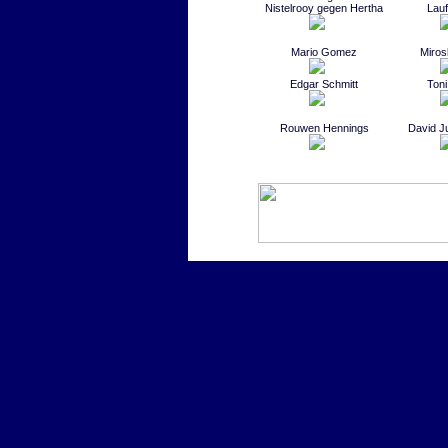
Nistelrooy gegen Hertha
Lauf
Mario Gomez
Miros
Edgar Schmitt
Toni
Rouwen Hennings
David Ju